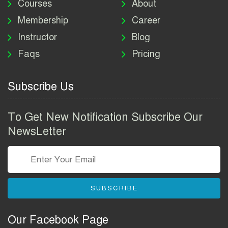
নিয়োগ বিজ্ঞপ্তি ২০২৬ | DNC
Courses
About
Job Circular 2026
Membership
Career
Instructor
Blog
পাসপোর্ট করতে কি কি লাগে
Faqs
Pricing
২০২৬ | ই-পাসপোর্ট আবেদন ও
ফি নির্দেশিকা
Subscribe Us
প্রযুক্তি প্রতিষ্ঠান বিটোপিয়াতে
নিয়োগ বিজ্ঞপ্তি ২০২৬ | Betopia
To Get New Notification Subscribe Our
Group Job Circular 2026
NewsLetter
তথ্য অধিদপ্তর নিয়োগ বিজ্ঞপ্তি
২০২৬ | PID Job Circular
2026
SUBSCRIBE
বাংলাদেশ পুলিশ এএসআই
নিয়োগ বিজ্ঞপ্তি ২০২৬ |
Our Facebook Page
Bangladesh Police ASI Job