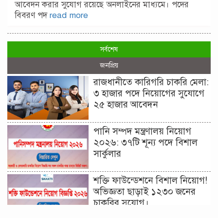
আবেদন করার সুযোগ রয়েছে অনলাইনের মাধ্যমে। পদের
বিবরণ পদ
read more
সর্বশেষ
জনপ্রিয়
রাজধানীতে কারিগরি চাকরি মেলা:
৩ হাজার পদে নিয়োগের সুযোগে
২৫ হাজার আবেদন
পানি সম্পদ মন্ত্রণালয় নিয়োগ
২০২৬: ৩৭টি শূন্য পদে বিশাল
সার্কুলার
শক্তি ফাউন্ডেশনে বিশাল নিয়োগ!
অভিজ্ঞতা ছাড়াই ১২৩০ জনের
চাকরির সুযোগ।