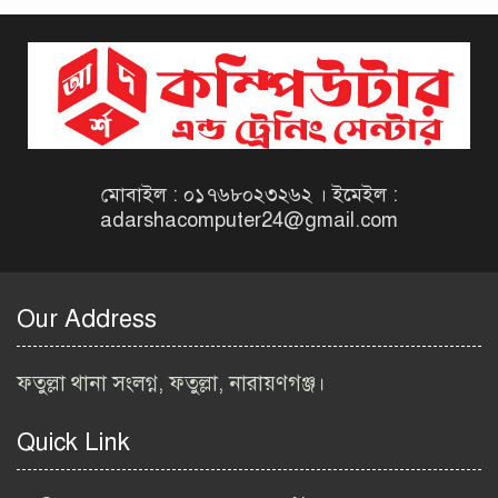
দিনাজপুর কর অঞ্চল নিয়োগ
বিজ্ঞপ্তি ২০২৬ | Taxes Zone
Dinajpur Job Circular 2026
বেসরকারি সংস্থা সেতু (SETU)
নিয়োগ বিজ্ঞপ্তি ২০২৬ | NGO
Job Circular 2026
মোবাইল : ০১৭৬৮০২৩২৬২ । ইমেইল :
adarshacomputer24@gmail.com
বাংলাদেশ কৃষি গবেষণা
ইনস্টিটিউট নিয়োগ বিজ্ঞপ্তি
২০২৬ | BARI Job Circular
Our Address
2026
বিআইডব্লিউটিএ নিয়োগ বিজ্ঞপ্তি
ফতুল্লা থানা সংলগ্ন, ফতুল্লা, নারায়ণগঞ্জ।
২০২৬ | BIWTA Job Circular
2026
Quick Link
মাদকদ্রব্য নিয়ন্ত্রণ অধিদপ্তর