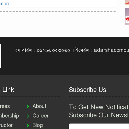
 more
মোবাইল : ০১৭৬৮০২৩২৬২ । ইমেইল : adarshacomp
 Link
Subscribe Us
rses
About
To Get New Notificat
Subscribe Our NewsL
bership
Career
ructor
Blog