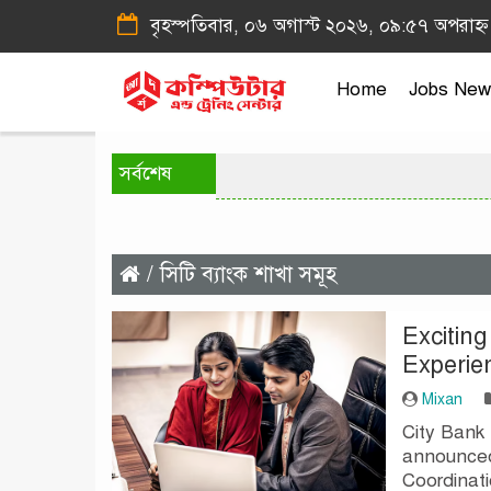
বৃহস্পতিবার, ০৬ অগাস্ট ২০২৬, ০৯:৫৭ অপরাহ্ন
Home
Jobs New
সর্বশেষ
/ সিটি ব্যাংক শাখা সমূহ
Exciting
Experie
Mixan
City Bank 
announced 
Coordinati