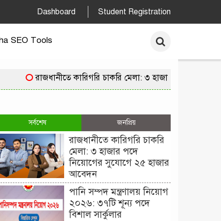
Dashboard
Student Registration
ha SEO Tools
রাজধানীতে কারিগরি চাকরি মেলা: ৩ হাজার পদে নিয়োগের 
সর্বশেষ
জনপ্রিয়
রাজধানীতে কারিগরি চাকরি
মেলা: ৩ হাজার পদে
নিয়োগের সুযোগে ২৫ হাজার
আবেদন
পানি সম্পদ মন্ত্রণালয় নিয়োগ
২০২৬: ৩৭টি শূন্য পদে
বিশাল সার্কুলার