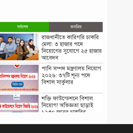
সর্বশেষ
জনপ্রিয়
রাজধানীতে কারিগরি চাকরি
মেলা: ৩ হাজার পদে
নিয়োগের সুযোগে ২৫ হাজার
আবেদন
পানি সম্পদ মন্ত্রণালয় নিয়োগ
২০২৬: ৩৭টি শূন্য পদে
বিশাল সার্কুলার
শক্তি ফাউন্ডেশনে বিশাল
নিয়োগ! অভিজ্ঞতা ছাড়াই
১২৩০ জনের চাকরির
সুযোগ।
দিনাজপুর কর অঞ্চল নিয়োগ