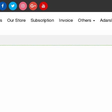
s
Our Store
Subscription
Invoice
Others
Adars