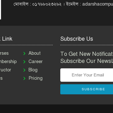
মোবাইল : ০১৭৬৮০২৩২৬২ । ইমেইল : adarshacomp
 Link
Subscribe Us
rses
About
To Get New Notificat
Subscribe Our NewsL
bership
Career
ructor
Blog
s
Pricing
SUBSCRIBE