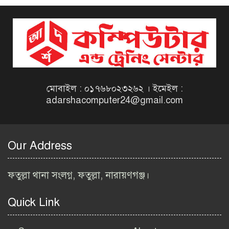
দিনাজপুর কর অঞ্চল নিয়োগ
বিজ্ঞপ্তি ২০২৬ | Taxes Zone
Dinajpur Job Circular 2026
বেসরকারি সংস্থা সেতু (SETU)
নিয়োগ বিজ্ঞপ্তি ২০২৬ | NGO
Job Circular 2026
মোবাইল : ০১৭৬৮০২৩২৬২ । ইমেইল :
adarshacomputer24@gmail.com
বাংলাদেশ কৃষি গবেষণা
ইনস্টিটিউট নিয়োগ বিজ্ঞপ্তি
২০২৬ | BARI Job Circular
Our Address
2026
বিআইডব্লিউটিএ নিয়োগ বিজ্ঞপ্তি
ফতুল্লা থানা সংলগ্ন, ফতুল্লা, নারায়ণগঞ্জ।
২০২৬ | BIWTA Job Circular
2026
Quick Link
মাদকদ্রব্য নিয়ন্ত্রণ অধিদপ্তর