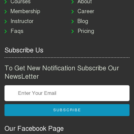
নিয়োগ বিজ্ঞপ্তি ২০২৬ | DNC
Courses
About
Job Circular 2026
Membership
Career
Instructor
Blog
পাসপোর্ট করতে কি কি লাগে
Faqs
Pricing
২০২৬ | ই-পাসপোর্ট আবেদন ও
ফি নির্দেশিকা
Subscribe Us
প্রযুক্তি প্রতিষ্ঠান বিটোপিয়াতে
নিয়োগ বিজ্ঞপ্তি ২০২৬ | Betopia
To Get New Notification Subscribe Our
Group Job Circular 2026
NewsLetter
তথ্য অধিদপ্তর নিয়োগ বিজ্ঞপ্তি
২০২৬ | PID Job Circular
2026
SUBSCRIBE
বাংলাদেশ পুলিশ এএসআই
নিয়োগ বিজ্ঞপ্তি ২০২৬ |
Our Facebook Page
Bangladesh Police ASI Job