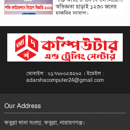
অভিজ্ঞতা ছাড়াই ১২৩০ জনের
চাকরির সুযোগ।
দিনাজপুর কর অঞ্চল নিয়োগ
বিজ্ঞপ্তি ২০২৬ | Taxes Zone
Dinajpur Job Circular 2026
বেসরকারি সংস্থা সেতু (SETU)
নিয়োগ বিজ্ঞপ্তি ২০২৬ | NGO
Job Circular 2026
মোবাইল : ০১৭৬৮০২৩২৬২ । ইমেইল :
adarshacomputer24@gmail.com
বাংলাদেশ কৃষি গবেষণা
ইনস্টিটিউট নিয়োগ বিজ্ঞপ্তি
২০২৬ | BARI Job Circular
Our Address
2026
বিআইডব্লিউটিএ নিয়োগ বিজ্ঞপ্তি
ফতুল্লা থানা সংলগ্ন, ফতুল্লা, নারায়ণগঞ্জ।
২০২৬ | BIWTA Job Circular