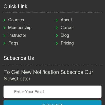
2026
Quick Link
মাদকদ্রব্য নিয়ন্ত্রণ অধিদপ্তর
নিয়োগ বিজ্ঞপ্তি ২০২৬ | DNC
Courses
About
Job Circular 2026
Membership
Career
Instructor
Blog
পাসপোর্ট করতে কি কি লাগে
Faqs
Pricing
২০২৬ | ই-পাসপোর্ট আবেদন ও
ফি নির্দেশিকা
Subscribe Us
প্রযুক্তি প্রতিষ্ঠান বিটোপিয়াতে
নিয়োগ বিজ্ঞপ্তি ২০২৬ | Betopia
To Get New Notification Subscribe Our
Group Job Circular 2026
NewsLetter
তথ্য অধিদপ্তর নিয়োগ বিজ্ঞপ্তি
২০২৬ | PID Job Circular
2026
SUBSCRIBE