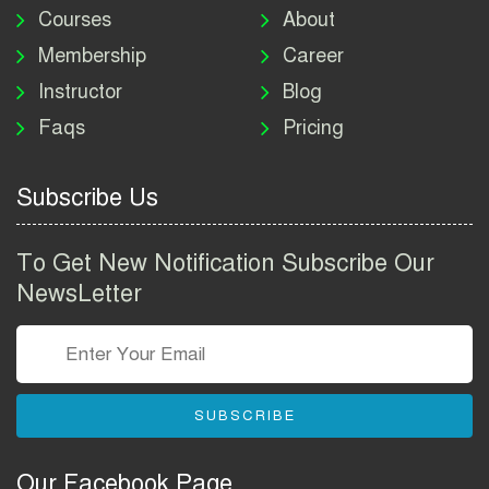
নিয়োগ বিজ্ঞপ্তি ২০২৬ | DNC
Courses
About
Job Circular 2026
Membership
Career
Instructor
Blog
পাসপোর্ট করতে কি কি লাগে
Faqs
Pricing
২০২৬ | ই-পাসপোর্ট আবেদন ও
ফি নির্দেশিকা
Subscribe Us
প্রযুক্তি প্রতিষ্ঠান বিটোপিয়াতে
নিয়োগ বিজ্ঞপ্তি ২০২৬ | Betopia
To Get New Notification Subscribe Our
Group Job Circular 2026
NewsLetter
তথ্য অধিদপ্তর নিয়োগ বিজ্ঞপ্তি
২০২৬ | PID Job Circular
2026
SUBSCRIBE
বাংলাদেশ পুলিশ এএসআই
নিয়োগ বিজ্ঞপ্তি ২০২৬ |
Our Facebook Page
Bangladesh Police ASI Job