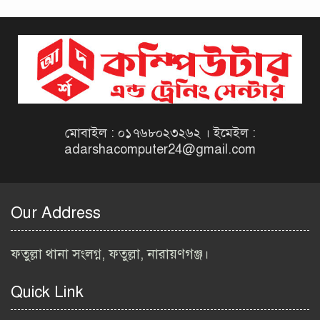
দিনাজপুর কর অঞ্চল নিয়োগ
বিজ্ঞপ্তি ২০২৬ | Taxes Zone
Dinajpur Job Circular 2026
বেসরকারি সংস্থা সেতু (SETU)
নিয়োগ বিজ্ঞপ্তি ২০২৬ | NGO
Job Circular 2026
মোবাইল : ০১৭৬৮০২৩২৬২ । ইমেইল :
adarshacomputer24@gmail.com
বাংলাদেশ কৃষি গবেষণা
ইনস্টিটিউট নিয়োগ বিজ্ঞপ্তি
২০২৬ | BARI Job Circular
Our Address
2026
বিআইডব্লিউটিএ নিয়োগ বিজ্ঞপ্তি
ফতুল্লা থানা সংলগ্ন, ফতুল্লা, নারায়ণগঞ্জ।
২০২৬ | BIWTA Job Circular
2026
Quick Link
মাদকদ্রব্য নিয়ন্ত্রণ অধিদপ্তর