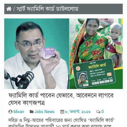
/ স্মার্ট ফ্যামিলি কার্ড ডাউনলোড
ফ্যামিলি কার্ড পাবেন যেভাবে, আবেদনে লাগবে
যেসব কাগজপত্র
Mixan
Jobs News
৮, অগাস্ট, ২০২৬
0
দরিদ্র ও নিম্ন-আয়ের পরিবারের জন্য ঘোষিত ‘ফ্যামিলি কার্ড’
কর্মসূচির উদ্বোধন আগামী ১০ মার্চ করার কথা রয়েছে বলে