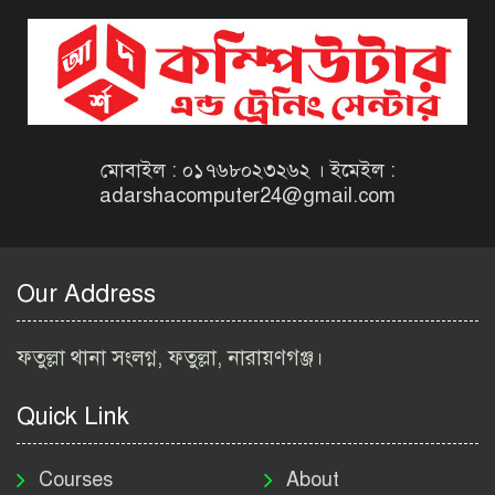
দিনাজপুর কর অঞ্চল নিয়োগ
বিজ্ঞপ্তি ২০২৬ | Taxes Zone
Dinajpur Job Circular 2026
বেসরকারি সংস্থা সেতু (SETU)
নিয়োগ বিজ্ঞপ্তি ২০২৬ | NGO
Job Circular 2026
মোবাইল : ০১৭৬৮০২৩২৬২ । ইমেইল :
adarshacomputer24@gmail.com
বাংলাদেশ কৃষি গবেষণা
ইনস্টিটিউট নিয়োগ বিজ্ঞপ্তি
২০২৬ | BARI Job Circular
Our Address
2026
বিআইডব্লিউটিএ নিয়োগ বিজ্ঞপ্তি
ফতুল্লা থানা সংলগ্ন, ফতুল্লা, নারায়ণগঞ্জ।
২০২৬ | BIWTA Job Circular
2026
Quick Link
মাদকদ্রব্য নিয়ন্ত্রণ অধিদপ্তর
নিয়োগ বিজ্ঞপ্তি ২০২৬ | DNC
Courses
About