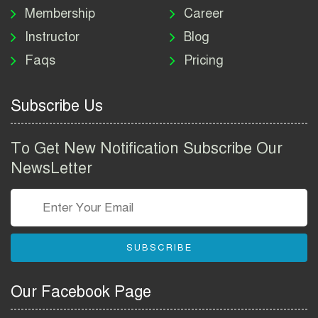
Job Circular 2026
Membership
Career
Instructor
Blog
পাসপোর্ট করতে কি কি লাগে
Faqs
Pricing
২০২৬ | ই-পাসপোর্ট আবেদন ও
ফি নির্দেশিকা
Subscribe Us
প্রযুক্তি প্রতিষ্ঠান বিটোপিয়াতে
নিয়োগ বিজ্ঞপ্তি ২০২৬ | Betopia
To Get New Notification Subscribe Our
Group Job Circular 2026
NewsLetter
তথ্য অধিদপ্তর নিয়োগ বিজ্ঞপ্তি
২০২৬ | PID Job Circular
2026
SUBSCRIBE
বাংলাদেশ পুলিশ এএসআই
নিয়োগ বিজ্ঞপ্তি ২০২৬ |
Our Facebook Page
Bangladesh Police ASI Job
Circular 2026