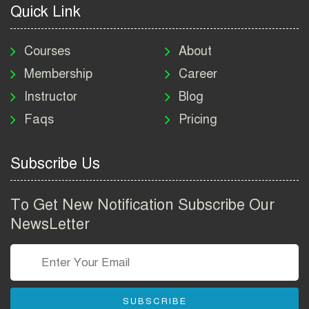
Quick Link
মাদকদ্রব্য নিয়ন্ত্রণ অধিদপ্তর
নিয়োগ বিজ্ঞপ্তি ২০২৬ | DNC
Courses
About
Job Circular 2026
Membership
Career
Instructor
Blog
পাসপোর্ট করতে কি কি লাগে
Faqs
Pricing
২০২৬ | ই-পাসপোর্ট আবেদন ও
ফি নির্দেশিকা
Subscribe Us
প্রযুক্তি প্রতিষ্ঠান বিটোপিয়াতে
নিয়োগ বিজ্ঞপ্তি ২০২৬ | Betopia
To Get New Notification Subscribe Our
Group Job Circular 2026
NewsLetter
তথ্য অধিদপ্তর নিয়োগ বিজ্ঞপ্তি
২০২৬ | PID Job Circular
2026
SUBSCRIBE