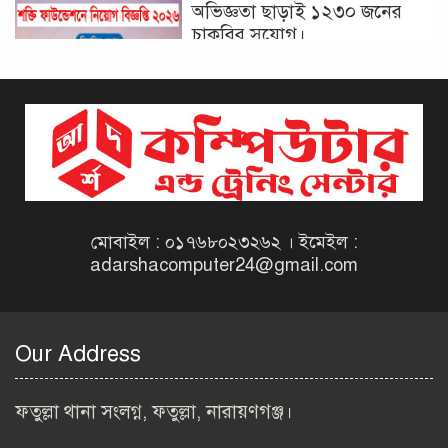
অভিজ্ঞতা ছাড়াই ১২৩০ জনের
চাকরির সুযোগ।
দিনাজপুর কর অঞ্চল নিয়োগ
বিজ্ঞপ্তি ২০২৬ | Taxes Zone
Dinajpur Job Circular 2026
বেসরকারি সংস্থা সেতু (SETU)
নিয়োগ বিজ্ঞপ্তি ২০২৬ | NGO
Job Circular 2026
মোবাইল : ০১৭৬৮০২৩২৬২ । ইমেইল :
adarshacomputer24@gmail.com
বাংলাদেশ কৃষি গবেষণা
ইনস্টিটিউট নিয়োগ বিজ্ঞপ্তি
২০২৬ | BARI Job Circular
Our Address
2026
বিআইডব্লিউটিএ নিয়োগ বিজ্ঞপ্তি
ফতুল্লা থানা সংলগ্ন, ফতুল্লা, নারায়ণগঞ্জ।
২০২৬ | BIWTA Job Circular
2026