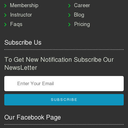
Job Circular 2026
Membership
Career
Instructor
Blog
পাসপোর্ট করতে কি কি লাগে
Faqs
Pricing
২০২৬ | ই-পাসপোর্ট আবেদন ও
ফি নির্দেশিকা
Subscribe Us
প্রযুক্তি প্রতিষ্ঠান বিটোপিয়াতে
নিয়োগ বিজ্ঞপ্তি ২০২৬ | Betopia
To Get New Notification Subscribe Our
Group Job Circular 2026
NewsLetter
তথ্য অধিদপ্তর নিয়োগ বিজ্ঞপ্তি
২০২৬ | PID Job Circular
2026
SUBSCRIBE
বাংলাদেশ পুলিশ এএসআই
নিয়োগ বিজ্ঞপ্তি ২০২৬ |
Our Facebook Page
Bangladesh Police ASI Job
Circular 2026