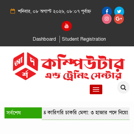
শনিবার, ০৮ অগাস্ট ২০২৬, ০৮:০৭ পূর্বাহ্ন
Dashboard
Student Registration
Toggle
navigation
সর্বশেষ
রাজধানীতে কারিগরি চাকরি মেলা: ৩ হাজার পদে নিয়োগে