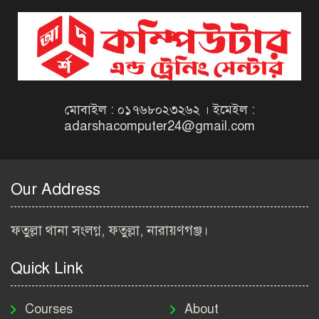
দিনাজপুর কর অঞ্চল নিয়োগ
বিজ্ঞপ্তি ২০২৬ | Taxes Zone
Dinajpur Job Circular 2026
বেসরকারি সংস্থা সেতু (SETU)
নিয়োগ বিজ্ঞপ্তি ২০২৬ | NGO
Job Circular 2026
মোবাইল : ০১৭৬৮০২৩২৬২ । ইমেইল :
adarshacomputer24@gmail.com
বাংলাদেশ কৃষি গবেষণা
ইনস্টিটিউট নিয়োগ বিজ্ঞপ্তি
২০২৬ | BARI Job Circular
Our Address
2026
বিআইডব্লিউটিএ নিয়োগ বিজ্ঞপ্তি
ফতুল্লা থানা সংলগ্ন, ফতুল্লা, নারায়ণগঞ্জ।
২০২৬ | BIWTA Job Circular
2026
Quick Link
মাদকদ্রব্য নিয়ন্ত্রণ অধিদপ্তর
নিয়োগ বিজ্ঞপ্তি ২০২৬ | DNC
Courses
About