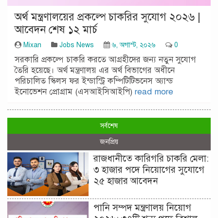
অর্থ মন্ত্রণালয়ের প্রকল্পে চাকরির সুযোগ ২০২৬ |
আবেদন শেষ ১২ মার্চ
Mixan
Jobs News
৬, অগাস্ট, ২০২৬
0
সরকারি প্রকল্পে চাকরি করতে আগ্রহীদের জন্য নতুন সুযোগ
তৈরি হয়েছে। অর্থ মন্ত্রণালয় এর অর্থ বিভাগের অধীনে
পরিচালিত স্কিলস ফর ইন্ডাস্ট্রি কম্পিটিটিভনেস অ্যান্ড
ইনোভেশন প্রোগ্রাম (এসআইসিআইপি)
read more
সর্বশেষ
জনপ্রিয়
রাজধানীতে কারিগরি চাকরি মেলা:
৩ হাজার পদে নিয়োগের সুযোগে
২৫ হাজার আবেদন
পানি সম্পদ মন্ত্রণালয় নিয়োগ