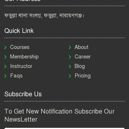
2026
বিআইডব্লিউটিএ নিয়োগ বিজ্ঞপ্তি
ফতুল্লা থানা সংলগ্ন, ফতুল্লা, নারায়ণগঞ্জ।
২০২৬ | BIWTA Job Circular
2026
Quick Link
মাদকদ্রব্য নিয়ন্ত্রণ অধিদপ্তর
নিয়োগ বিজ্ঞপ্তি ২০২৬ | DNC
Courses
About
Job Circular 2026
Membership
Career
Instructor
Blog
পাসপোর্ট করতে কি কি লাগে
Faqs
Pricing
২০২৬ | ই-পাসপোর্ট আবেদন ও
ফি নির্দেশিকা
Subscribe Us
প্রযুক্তি প্রতিষ্ঠান বিটোপিয়াতে
নিয়োগ বিজ্ঞপ্তি ২০২৬ | Betopia
To Get New Notification Subscribe Our
Group Job Circular 2026
NewsLetter
তথ্য অধিদপ্তর নিয়োগ বিজ্ঞপ্তি