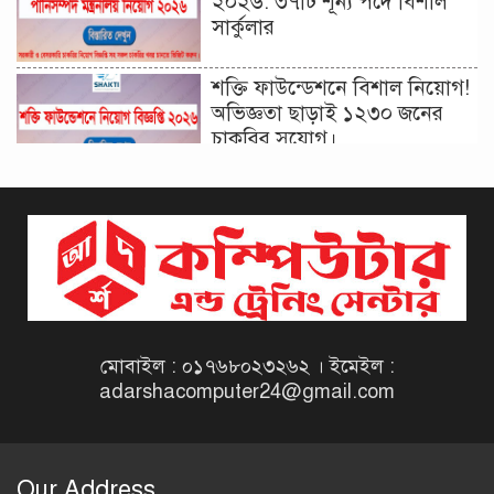
২০২৬: ৩৭টি শূন্য পদে বিশাল
সার্কুলার
শক্তি ফাউন্ডেশনে বিশাল নিয়োগ!
অভিজ্ঞতা ছাড়াই ১২৩০ জনের
চাকরির সুযোগ।
দিনাজপুর কর অঞ্চল নিয়োগ
বিজ্ঞপ্তি ২০২৬ | Taxes Zone
Dinajpur Job Circular 2026
বেসরকারি সংস্থা সেতু (SETU)
নিয়োগ বিজ্ঞপ্তি ২০২৬ | NGO
Job Circular 2026
মোবাইল : ০১৭৬৮০২৩২৬২ । ইমেইল :
adarshacomputer24@gmail.com
বাংলাদেশ কৃষি গবেষণা
ইনস্টিটিউট নিয়োগ বিজ্ঞপ্তি
২০২৬ | BARI Job Circular
Our Address