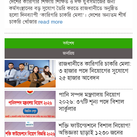
দেশের কারিগরি শিক্ষায় শিক্ষিত ও দক্ষ যুবসমাজের জন্য
কর্মসংস্থানের বড় সুযোগ তৈরি করতে রাজধানীতে অনুষ্ঠিত
হলো দিনব্যাপী ‘কারিগরি চাকরি মেলা’। দেশের অন্যতম শীর্ষ
চাকরি খোঁজার
read more
সর্বশেষ
জনপ্রিয়
রাজধানীতে কারিগরি চাকরি মেলা:
৩ হাজার পদে নিয়োগের সুযোগে
২৫ হাজার আবেদন
পানি সম্পদ মন্ত্রণালয় নিয়োগ
২০২৬: ৩৭টি শূন্য পদে বিশাল
সার্কুলার
শক্তি ফাউন্ডেশনে বিশাল নিয়োগ!
অভিজ্ঞতা ছাড়াই ১২৩০ জনের