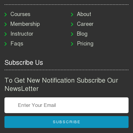
মাদকদ্রব্য নিয়ন্ত্রণ অধিদপ্তর
নিয়োগ বিজ্ঞপ্তি ২০২৬ | DNC
Courses
About
Job Circular 2026
Membership
Career
Instructor
Blog
পাসপোর্ট করতে কি কি লাগে
Faqs
Pricing
২০২৬ | ই-পাসপোর্ট আবেদন ও
ফি নির্দেশিকা
Subscribe Us
প্রযুক্তি প্রতিষ্ঠান বিটোপিয়াতে
নিয়োগ বিজ্ঞপ্তি ২০২৬ | Betopia
To Get New Notification Subscribe Our
Group Job Circular 2026
NewsLetter
তথ্য অধিদপ্তর নিয়োগ বিজ্ঞপ্তি
২০২৬ | PID Job Circular
2026
SUBSCRIBE
বাংলাদেশ পুলিশ এএসআই