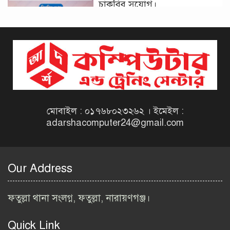
চাকরির সুযোগ।
দিনাজপুর কর অঞ্চল নিয়োগ
বিজ্ঞপ্তি ২০২৬ | Taxes Zone
Dinajpur Job Circular 2026
বেসরকারি সংস্থা সেতু (SETU)
নিয়োগ বিজ্ঞপ্তি ২০২৬ | NGO
Job Circular 2026
মোবাইল : ০১৭৬৮০২৩২৬২ । ইমেইল :
adarshacomputer24@gmail.com
বাংলাদেশ কৃষি গবেষণা
ইনস্টিটিউট নিয়োগ বিজ্ঞপ্তি
২০২৬ | BARI Job Circular
Our Address
2026
বিআইডব্লিউটিএ নিয়োগ বিজ্ঞপ্তি
ফতুল্লা থানা সংলগ্ন, ফতুল্লা, নারায়ণগঞ্জ।
২০২৬ | BIWTA Job Circular
2026
Quick Link