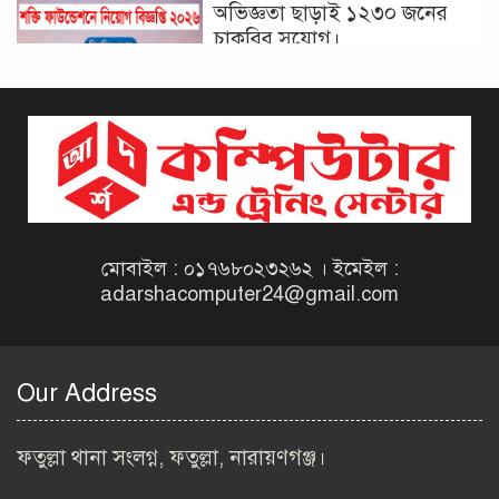
অভিজ্ঞতা ছাড়াই ১২৩০ জনের
চাকরির সুযোগ।
দিনাজপুর কর অঞ্চল নিয়োগ
বিজ্ঞপ্তি ২০২৬ | Taxes Zone
Dinajpur Job Circular 2026
বেসরকারি সংস্থা সেতু (SETU)
নিয়োগ বিজ্ঞপ্তি ২০২৬ | NGO
Job Circular 2026
মোবাইল : ০১৭৬৮০২৩২৬২ । ইমেইল :
adarshacomputer24@gmail.com
বাংলাদেশ কৃষি গবেষণা
ইনস্টিটিউট নিয়োগ বিজ্ঞপ্তি
২০২৬ | BARI Job Circular
Our Address
2026
বিআইডব্লিউটিএ নিয়োগ বিজ্ঞপ্তি
ফতুল্লা থানা সংলগ্ন, ফতুল্লা, নারায়ণগঞ্জ।
২০২৬ | BIWTA Job Circular
2026