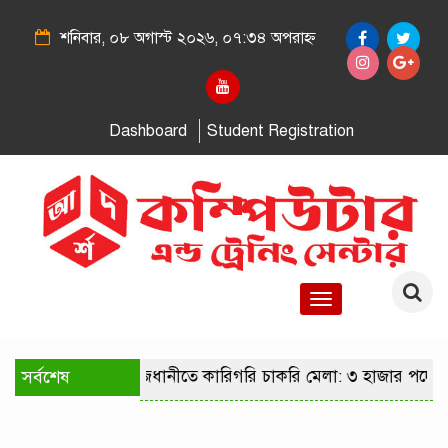
শনিবার, ০৮ অগাস্ট ২০২৬, ০৭:৩৪ অপরাহ্ন
Dashboard
Student Registration
Toggle
navigation
সর্বশেষ
রাজধানীতে কারিগরি চাকরি মেলা: ৩ হাজার পদে ন