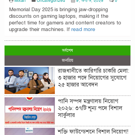
Mixan
Uncategorized
৮, অগাস্ট, ২০২৬
0
Memorial Day 2025 is bringing jaw-dropping
discounts on gaming laptops, making it the
perfect time for gamers and content creators to
upgrade their machines. If
read more
সর্বশেষ
জনপ্রিয়
রাজধানীতে কারিগরি চাকরি মেলা:
৩ হাজার পদে নিয়োগের সুযোগে
২৫ হাজার আবেদন
পানি সম্পদ মন্ত্রণালয় নিয়োগ
২০২৬: ৩৭টি শূন্য পদে বিশাল
সার্কুলার
শক্তি ফাউন্ডেশনে বিশাল নিয়োগ!