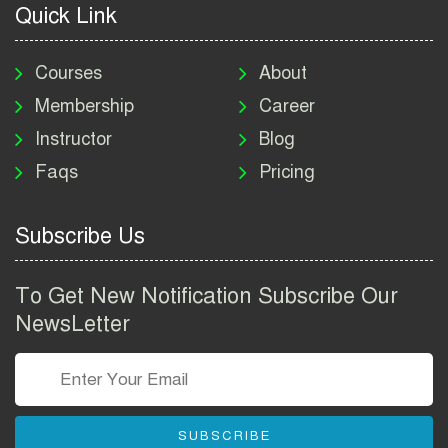
Quick Link
মাদকদ্রব্য নিয়ন্ত্রণ অধিদপ্তর
নিয়োগ বিজ্ঞপ্তি ২০২৬ | DNC
Courses
About
Job Circular 2026
Membership
Career
Instructor
Blog
পাসপোর্ট করতে কি কি লাগে
Faqs
Pricing
২০২৬ | ই-পাসপোর্ট আবেদন ও
ফি নির্দেশিকা
Subscribe Us
প্রযুক্তি প্রতিষ্ঠান বিটোপিয়াতে
নিয়োগ বিজ্ঞপ্তি ২০২৬ | Betopia
To Get New Notification Subscribe Our
Group Job Circular 2026
NewsLetter
তথ্য অধিদপ্তর নিয়োগ বিজ্ঞপ্তি
২০২৬ | PID Job Circular
2026
SUBSCRIBE