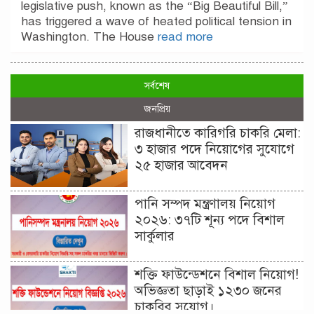
legislative push, known as the “Big Beautiful Bill,”
has triggered a wave of heated political tension in
Washington. The House
read more
সর্বশেষ
জনপ্রিয়
রাজধানীতে কারিগরি চাকরি মেলা:
৩ হাজার পদে নিয়োগের সুযোগে
২৫ হাজার আবেদন
পানি সম্পদ মন্ত্রণালয় নিয়োগ
২০২৬: ৩৭টি শূন্য পদে বিশাল
সার্কুলার
শক্তি ফাউন্ডেশনে বিশাল নিয়োগ!
অভিজ্ঞতা ছাড়াই ১২৩০ জনের
চাকরির সুযোগ।