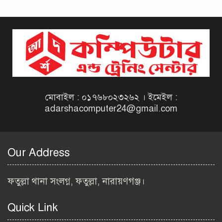
দিনাজপুর কর অঞ্চল নিয়োগ
বিজ্ঞপ্তি ২০২৬ | Taxes Zone
Dinajpur Job Circular 2026
বেসরকারি সংস্থা সেতু (SETU)
নিয়োগ বিজ্ঞপ্তি ২০২৬ | NGO
Job Circular 2026
মোবাইল : ০১৭৬৮০২৩২৬২ । ইমেইল :
adarshacomputer24@gmail.com
বাংলাদেশ কৃষি গবেষণা
ইনস্টিটিউট নিয়োগ বিজ্ঞপ্তি
২০২৬ | BARI Job Circular
Our Address
2026
বিআইডব্লিউটিএ নিয়োগ বিজ্ঞপ্তি
ফতুল্লা থানা সংলগ্ন, ফতুল্লা, নারায়ণগঞ্জ।
২০২৬ | BIWTA Job Circular
2026
Quick Link