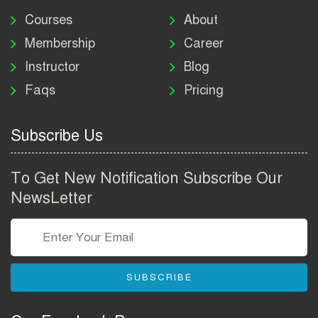
মাদকদ্রব্য নিয়ন্ত্রণ অধিদপ্তর
নিয়োগ বিজ্ঞপ্তি ২০২৬ | DNC
Courses
About
Job Circular 2026
Membership
Career
Instructor
Blog
পাসপোর্ট করতে কি কি লাগে
Faqs
Pricing
২০২৬ | ই-পাসপোর্ট আবেদন ও
ফি নির্দেশিকা
Subscribe Us
প্রযুক্তি প্রতিষ্ঠান বিটোপিয়াতে
নিয়োগ বিজ্ঞপ্তি ২০২৬ | Betopia
To Get New Notification Subscribe Our
Group Job Circular 2026
NewsLetter
তথ্য অধিদপ্তর নিয়োগ বিজ্ঞপ্তি
২০২৬ | PID Job Circular
2026
SUBSCRIBE
বাংলাদেশ পুলিশ এএসআই
নিয়োগ বিজ্ঞপ্তি ২০২৬ |