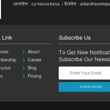
মোবাইল : ০১৭৬৮০২৩২৬২ । ইমেইল : adarshacomp
 Link
Subscribe Us
rses
About
To Get New Notificat
Subscribe Our NewsL
bership
Career
ructor
Blog
s
Pricing
SUBSCRIBE