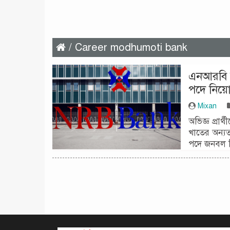
/ Career modhumoti bank
এনআরবি ব
পদে নিয়
Mixan
অভিজ্ঞ প্রার
খাতের অন্যত
পদে জনবল ন