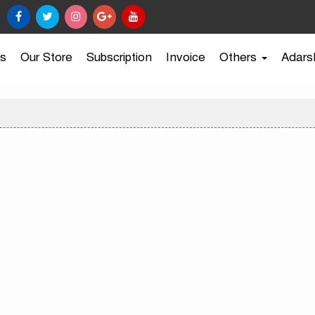
s
Our Store
Subscription
Invoice
Others
Adars