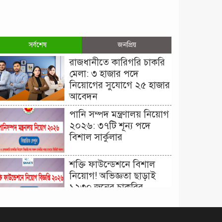
সর্বশেষ
জনপ্রিয়
রাজধানীতে কারিগরি চাকরি
মেলা: ৩ হাজার পদে
নিয়োগের সুযোগে ২৫ হাজার
আবেদন
পানি সম্পদ মন্ত্রণালয় নিয়োগ
২০২৬: ৩৭টি শূন্য পদে
বিশাল সার্কুলার
শক্তি ফাউন্ডেশনে বিশাল
নিয়োগ! অভিজ্ঞতা ছাড়াই
১২৩০ জনের চাকরির
সুযোগ।
দিনাজপুর কর অঞ্চল নিয়োগ