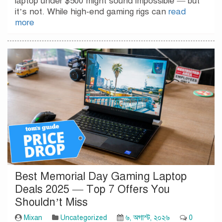
laptop under $500 might sound impossible — but
it’s not. While high-end gaming rigs can
read
more
Best Memorial Day Gaming Laptop
Deals 2025 — Top 7 Offers You
Shouldn’t Miss
Mixan
Uncategorized
৬, অগাস্ট, ২০২৬
0