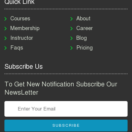
Quick Link
মাদকদ্রব্য নিয়ন্ত্রণ অধিদপ্তর
নিয়োগ বিজ্ঞপ্তি ২০২৬ | DNC
Courses
About
Job Circular 2026
Membership
Career
Instructor
Blog
পাসপোর্ট করতে কি কি লাগে
Faqs
Pricing
২০২৬ | ই-পাসপোর্ট আবেদন ও
ফি নির্দেশিকা
Subscribe Us
প্রযুক্তি প্রতিষ্ঠান বিটোপিয়াতে
নিয়োগ বিজ্ঞপ্তি ২০২৬ | Betopia
To Get New Notification Subscribe Our
Group Job Circular 2026
NewsLetter
তথ্য অধিদপ্তর নিয়োগ বিজ্ঞপ্তি
২০২৬ | PID Job Circular
2026
SUBSCRIBE
বাংলাদেশ পুলিশ এএসআই