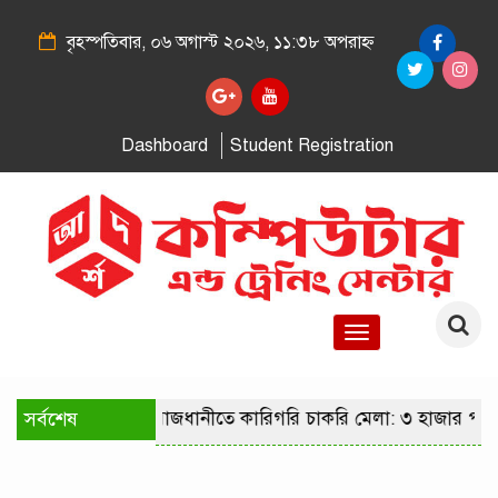
বৃহস্পতিবার, ০৬ অগাস্ট ২০২৬, ১১:৩৮ অপরাহ্ন
Dashboard
Student Registration
Toggle
navigation
সর্বশেষ
রাজধানীতে কারিগরি চাকরি মেলা: ৩ হাজার পদে