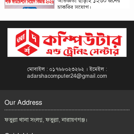
অভিজ্ঞতা ছাড়াই ১২৩০ জনের
চাকরির সুযোগ।
দিনাজপুর কর অঞ্চল নিয়োগ
বিজ্ঞপ্তি ২০২৬ | Taxes Zone
Dinajpur Job Circular 2026
বেসরকারি সংস্থা সেতু (SETU)
নিয়োগ বিজ্ঞপ্তি ২০২৬ | NGO
Job Circular 2026
মোবাইল : ০১৭৬৮০২৩২৬২ । ইমেইল :
adarshacomputer24@gmail.com
বাংলাদেশ কৃষি গবেষণা
ইনস্টিটিউট নিয়োগ বিজ্ঞপ্তি
২০২৬ | BARI Job Circular
Our Address
2026
বিআইডব্লিউটিএ নিয়োগ বিজ্ঞপ্তি
ফতুল্লা থানা সংলগ্ন, ফতুল্লা, নারায়ণগঞ্জ।
২০২৬ | BIWTA Job Circular
2026