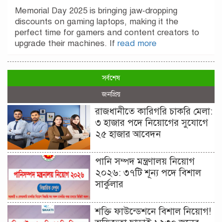
Memorial Day 2025 is bringing jaw-dropping
discounts on gaming laptops, making it the
perfect time for gamers and content creators to
upgrade their machines. If
read more
সর্বশেষ
জনপ্রিয়
রাজধানীতে কারিগরি চাকরি মেলা:
৩ হাজার পদে নিয়োগের সুযোগে
২৫ হাজার আবেদন
পানি সম্পদ মন্ত্রণালয় নিয়োগ
২০২৬: ৩৭টি শূন্য পদে বিশাল
সার্কুলার
শক্তি ফাউন্ডেশনে বিশাল নিয়োগ!