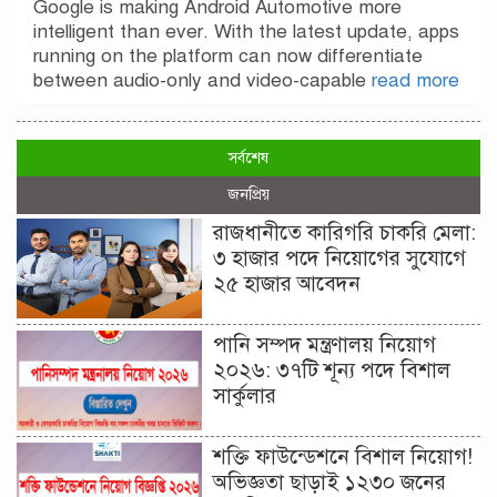
Google is making Android Automotive more
intelligent than ever. With the latest update, apps
running on the platform can now differentiate
between audio-only and video-capable
read more
সর্বশেষ
জনপ্রিয়
রাজধানীতে কারিগরি চাকরি মেলা:
৩ হাজার পদে নিয়োগের সুযোগে
২৫ হাজার আবেদন
পানি সম্পদ মন্ত্রণালয় নিয়োগ
২০২৬: ৩৭টি শূন্য পদে বিশাল
সার্কুলার
শক্তি ফাউন্ডেশনে বিশাল নিয়োগ!
অভিজ্ঞতা ছাড়াই ১২৩০ জনের