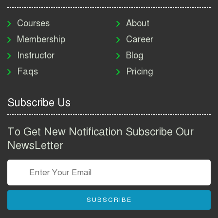
মাদকদ্রব্য নিয়ন্ত্রণ অধিদপ্তর
নিয়োগ বিজ্ঞপ্তি ২০২৬ | DNC
Courses
About
Job Circular 2026
Membership
Career
Instructor
Blog
পাসপোর্ট করতে কি কি লাগে
Faqs
Pricing
২০২৬ | ই-পাসপোর্ট আবেদন ও
ফি নির্দেশিকা
Subscribe Us
প্রযুক্তি প্রতিষ্ঠান বিটোপিয়াতে
নিয়োগ বিজ্ঞপ্তি ২০২৬ | Betopia
To Get New Notification Subscribe Our
Group Job Circular 2026
NewsLetter
তথ্য অধিদপ্তর নিয়োগ বিজ্ঞপ্তি
২০২৬ | PID Job Circular
2026
SUBSCRIBE
বাংলাদেশ পুলিশ এএসআই