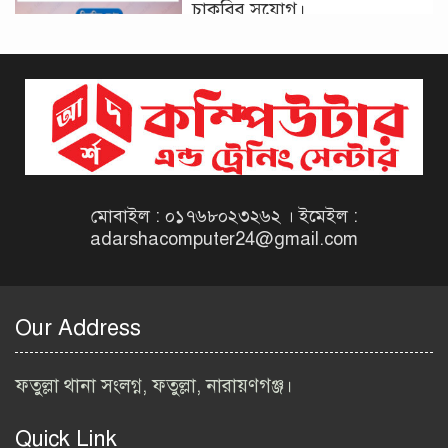
চাকরির সুযোগ।
দিনাজপুর কর অঞ্চল নিয়োগ
বিজ্ঞপ্তি ২০২৬ | Taxes Zone
Dinajpur Job Circular 2026
বেসরকারি সংস্থা সেতু (SETU)
নিয়োগ বিজ্ঞপ্তি ২০২৬ | NGO
Job Circular 2026
মোবাইল : ০১৭৬৮০২৩২৬২ । ইমেইল :
adarshacomputer24@gmail.com
বাংলাদেশ কৃষি গবেষণা
ইনস্টিটিউট নিয়োগ বিজ্ঞপ্তি
২০২৬ | BARI Job Circular
Our Address
2026
বিআইডব্লিউটিএ নিয়োগ বিজ্ঞপ্তি
ফতুল্লা থানা সংলগ্ন, ফতুল্লা, নারায়ণগঞ্জ।
২০২৬ | BIWTA Job Circular
2026
Quick Link