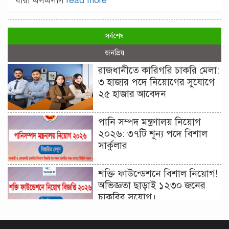
যারা এসএসসি
read more
সর্বশেষ
জনপ্রিয়
রাজধানীতে কারিগরি চাকরি মেলা:
৩ হাজার পদে নিয়োগের সুযোগে
২৫ হাজার আবেদন
পানি সম্পদ মন্ত্রণালয় নিয়োগ
২০২৬: ৩৭টি শূন্য পদে বিশাল
সার্কুলার
শক্তি ফাউন্ডেশনে বিশাল নিয়োগ!
অভিজ্ঞতা ছাড়াই ১২৩০ জনের
চাকরির সুযোগ।
দিনাজপুর কর অঞ্চল নিয়োগ