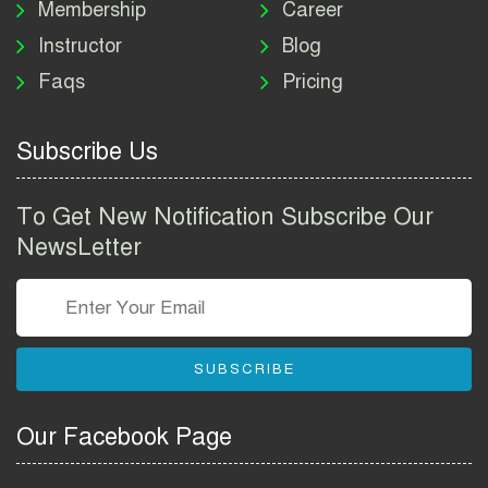
Membership
Career
Instructor
Blog
পাসপোর্ট করতে কি কি লাগে
Faqs
Pricing
২০২৬ | ই-পাসপোর্ট আবেদন ও
ফি নির্দেশিকা
Subscribe Us
প্রযুক্তি প্রতিষ্ঠান বিটোপিয়াতে
নিয়োগ বিজ্ঞপ্তি ২০২৬ | Betopia
To Get New Notification Subscribe Our
Group Job Circular 2026
NewsLetter
তথ্য অধিদপ্তর নিয়োগ বিজ্ঞপ্তি
২০২৬ | PID Job Circular
2026
SUBSCRIBE
বাংলাদেশ পুলিশ এএসআই
নিয়োগ বিজ্ঞপ্তি ২০২৬ |
Our Facebook Page
Bangladesh Police ASI Job
Circular 2026