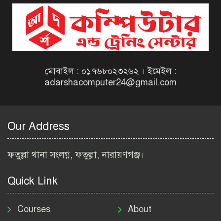
বিজ্ঞপ্তি ২০২৬ | Taxes Zone
Dinajpur Job Circular 2026
বেসরকারি সংস্থা সেতু (SETU)
নিয়োগ বিজ্ঞপ্তি ২০২৬ | NGO
Job Circular 2026
মোবাইল : ০১৭৬৮০২৩২৬২ । ইমেইল :
adarshacomputer24@gmail.com
বাংলাদেশ কৃষি গবেষণা
ইনস্টিটিউট নিয়োগ বিজ্ঞপ্তি
২০২৬ | BARI Job Circular
Our Address
2026
বিআইডব্লিউটিএ নিয়োগ বিজ্ঞপ্তি
ফতুল্লা থানা সংলগ্ন, ফতুল্লা, নারায়ণগঞ্জ।
২০২৬ | BIWTA Job Circular
2026
Quick Link
মাদকদ্রব্য নিয়ন্ত্রণ অধিদপ্তর
নিয়োগ বিজ্ঞপ্তি ২০২৬ | DNC
Courses
About
Job Circular 2026