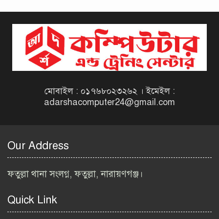
দিনাজপুর কর অঞ্চল নিয়োগ
বিজ্ঞপ্তি ২০২৬ | Taxes Zone
Dinajpur Job Circular 2026
বেসরকারি সংস্থা সেতু (SETU)
নিয়োগ বিজ্ঞপ্তি ২০২৬ | NGO
Job Circular 2026
মোবাইল : ০১৭৬৮০২৩২৬২ । ইমেইল :
adarshacomputer24@gmail.com
বাংলাদেশ কৃষি গবেষণা
ইনস্টিটিউট নিয়োগ বিজ্ঞপ্তি
২০২৬ | BARI Job Circular
Our Address
2026
বিআইডব্লিউটিএ নিয়োগ বিজ্ঞপ্তি
ফতুল্লা থানা সংলগ্ন, ফতুল্লা, নারায়ণগঞ্জ।
২০২৬ | BIWTA Job Circular
2026
Quick Link
মাদকদ্রব্য নিয়ন্ত্রণ অধিদপ্তর