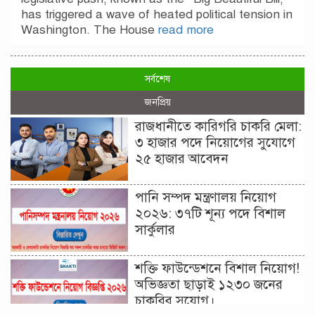
has triggered a wave of heated political tension in
Washington. The House
read more
সর্বশেষ
জনপ্রিয়
রাজধানীতে কারিগরি চাকরি মেলা:
৩ হাজার পদে নিয়োগের সুযোগে
২৫ হাজার আবেদন
পানি সম্পদ মন্ত্রণালয় নিয়োগ
২০২৬: ৩৭টি শূন্য পদে বিশাল
সার্কুলার
শক্তি ফাউন্ডেশনে বিশাল নিয়োগ!
অভিজ্ঞতা ছাড়াই ১২৩০ জনের
চাকরির সুযোগ।