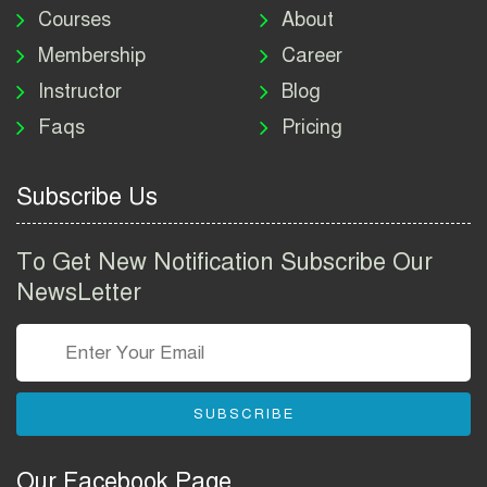
নিয়োগ বিজ্ঞপ্তি ২০২৬ | DNC
Courses
About
Job Circular 2026
Membership
Career
Instructor
Blog
পাসপোর্ট করতে কি কি লাগে
Faqs
Pricing
২০২৬ | ই-পাসপোর্ট আবেদন ও
ফি নির্দেশিকা
Subscribe Us
প্রযুক্তি প্রতিষ্ঠান বিটোপিয়াতে
নিয়োগ বিজ্ঞপ্তি ২০২৬ | Betopia
To Get New Notification Subscribe Our
Group Job Circular 2026
NewsLetter
তথ্য অধিদপ্তর নিয়োগ বিজ্ঞপ্তি
২০২৬ | PID Job Circular
2026
SUBSCRIBE
বাংলাদেশ পুলিশ এএসআই
নিয়োগ বিজ্ঞপ্তি ২০২৬ |
Our Facebook Page
Bangladesh Police ASI Job