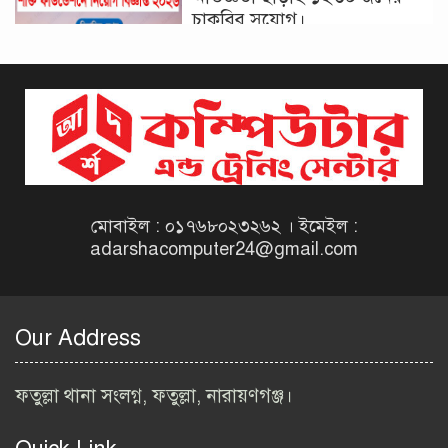
চাকরির সুযোগ।
দিনাজপুর কর অঞ্চল নিয়োগ
বিজ্ঞপ্তি ২০২৬ | Taxes Zone
Dinajpur Job Circular 2026
বেসরকারি সংস্থা সেতু (SETU)
নিয়োগ বিজ্ঞপ্তি ২০২৬ | NGO
Job Circular 2026
মোবাইল : ০১৭৬৮০২৩২৬২ । ইমেইল :
adarshacomputer24@gmail.com
বাংলাদেশ কৃষি গবেষণা
ইনস্টিটিউট নিয়োগ বিজ্ঞপ্তি
২০২৬ | BARI Job Circular
Our Address
2026
বিআইডব্লিউটিএ নিয়োগ বিজ্ঞপ্তি
ফতুল্লা থানা সংলগ্ন, ফতুল্লা, নারায়ণগঞ্জ।
২০২৬ | BIWTA Job Circular
2026