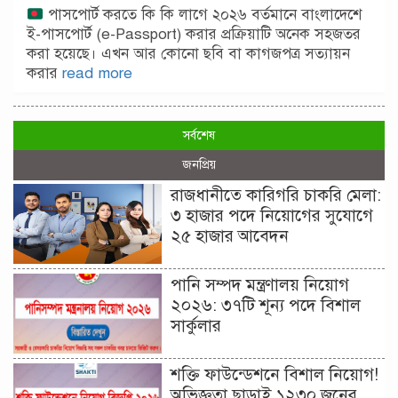
পাসপোর্ট করতে কি কি লাগে ২০২৬ বর্তমানে বাংলাদেশে
ই-পাসপোর্ট (e-Passport) করার প্রক্রিয়াটি অনেক সহজতর
করা হয়েছে। এখন আর কোনো ছবি বা কাগজপত্র সত্যায়ন
করার
read more
সর্বশেষ
জনপ্রিয়
রাজধানীতে কারিগরি চাকরি মেলা:
৩ হাজার পদে নিয়োগের সুযোগে
২৫ হাজার আবেদন
পানি সম্পদ মন্ত্রণালয় নিয়োগ
২০২৬: ৩৭টি শূন্য পদে বিশাল
সার্কুলার
শক্তি ফাউন্ডেশনে বিশাল নিয়োগ!
অভিজ্ঞতা ছাড়াই ১২৩০ জনের