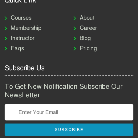
Quick Link
মাদকদ্রব্য নিয়ন্ত্রণ অধিদপ্তর
নিয়োগ বিজ্ঞপ্তি ২০২৬ | DNC
Courses
About
Job Circular 2026
Membership
Career
Instructor
Blog
পাসপোর্ট করতে কি কি লাগে
Faqs
Pricing
২০২৬ | ই-পাসপোর্ট আবেদন ও
ফি নির্দেশিকা
Subscribe Us
প্রযুক্তি প্রতিষ্ঠান বিটোপিয়াতে
নিয়োগ বিজ্ঞপ্তি ২০২৬ | Betopia
To Get New Notification Subscribe Our
Group Job Circular 2026
NewsLetter
তথ্য অধিদপ্তর নিয়োগ বিজ্ঞপ্তি
২০২৬ | PID Job Circular
2026
SUBSCRIBE
বাংলাদেশ পুলিশ এএসআই