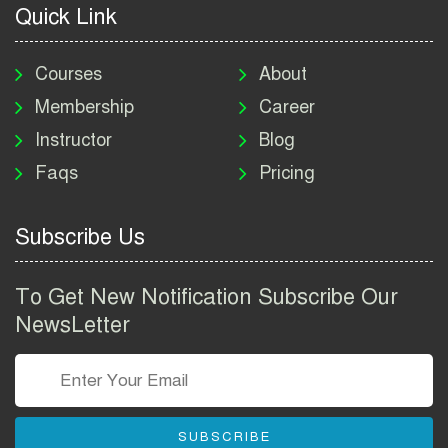
Quick Link
মাদকদ্রব্য নিয়ন্ত্রণ অধিদপ্তর
নিয়োগ বিজ্ঞপ্তি ২০২৬ | DNC
Courses
About
Job Circular 2026
Membership
Career
Instructor
Blog
পাসপোর্ট করতে কি কি লাগে
Faqs
Pricing
২০২৬ | ই-পাসপোর্ট আবেদন ও
ফি নির্দেশিকা
Subscribe Us
প্রযুক্তি প্রতিষ্ঠান বিটোপিয়াতে
নিয়োগ বিজ্ঞপ্তি ২০২৬ | Betopia
To Get New Notification Subscribe Our
Group Job Circular 2026
NewsLetter
তথ্য অধিদপ্তর নিয়োগ বিজ্ঞপ্তি
২০২৬ | PID Job Circular
2026
SUBSCRIBE