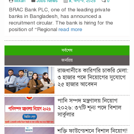
Mixan
Jobs News
৯, অগাস্ট, ২০২৬
0
BRAC Bank PLC, one of the leading private
banks in Bangladesh, has announced a
recruitment circular. The bank is hiring for the
position of “Regional
read more
সর্বশেষ
জনপ্রিয়
রাজধানীতে কারিগরি চাকরি মেলা:
৩ হাজার পদে নিয়োগের সুযোগে
২৫ হাজার আবেদন
পানি সম্পদ মন্ত্রণালয় নিয়োগ
২০২৬: ৩৭টি শূন্য পদে বিশাল
সার্কুলার
শক্তি ফাউন্ডেশনে বিশাল নিয়োগ!