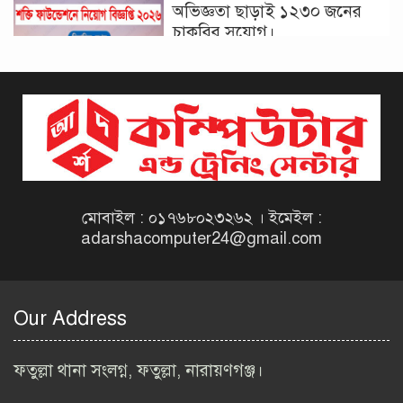
অভিজ্ঞতা ছাড়াই ১২৩০ জনের
চাকরির সুযোগ।
দিনাজপুর কর অঞ্চল নিয়োগ
বিজ্ঞপ্তি ২০২৬ | Taxes Zone
Dinajpur Job Circular 2026
বেসরকারি সংস্থা সেতু (SETU)
নিয়োগ বিজ্ঞপ্তি ২০২৬ | NGO
Job Circular 2026
মোবাইল : ০১৭৬৮০২৩২৬২ । ইমেইল :
adarshacomputer24@gmail.com
বাংলাদেশ কৃষি গবেষণা
ইনস্টিটিউট নিয়োগ বিজ্ঞপ্তি
২০২৬ | BARI Job Circular
Our Address
2026
বিআইডব্লিউটিএ নিয়োগ বিজ্ঞপ্তি
ফতুল্লা থানা সংলগ্ন, ফতুল্লা, নারায়ণগঞ্জ।
২০২৬ | BIWTA Job Circular
2026