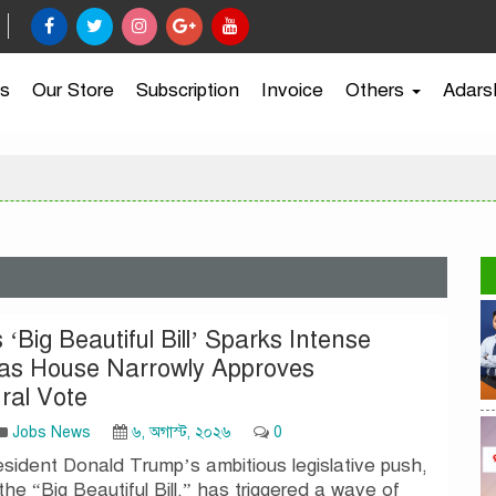
s
Our Store
Subscription
Invoice
Others
Adars
‘Big Beautiful Bill’ Sparks Intense
as House Narrowly Approves
ral Vote
Jobs News
৬, অগাস্ট, ২০২৬
0
sident Donald Trump’s ambitious legislative push,
he “Big Beautiful Bill,” has triggered a wave of