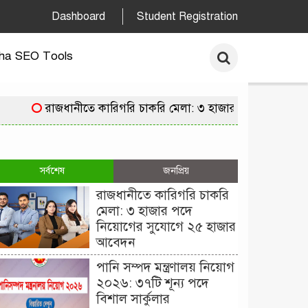
Dashboard
Student Registration
ha SEO Tools
রাজধানীতে কারিগরি চাকরি মেলা: ৩ হাজার পদে নিয়োগের 
সর্বশেষ
জনপ্রিয়
রাজধানীতে কারিগরি চাকরি
মেলা: ৩ হাজার পদে
নিয়োগের সুযোগে ২৫ হাজার
আবেদন
পানি সম্পদ মন্ত্রণালয় নিয়োগ
২০২৬: ৩৭টি শূন্য পদে
বিশাল সার্কুলার