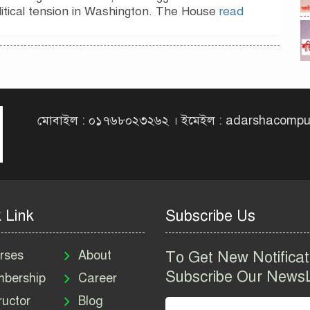
litical tension in Washington. The House
read
মোবাইল : ০১৭৬৮০২৩২৬২ । ইমেইল : adarshacomp
 Link
Subscribe Us
rses
About
To Get New Notificat
Subscribe Our NewsL
bership
Career
ructor
Blog