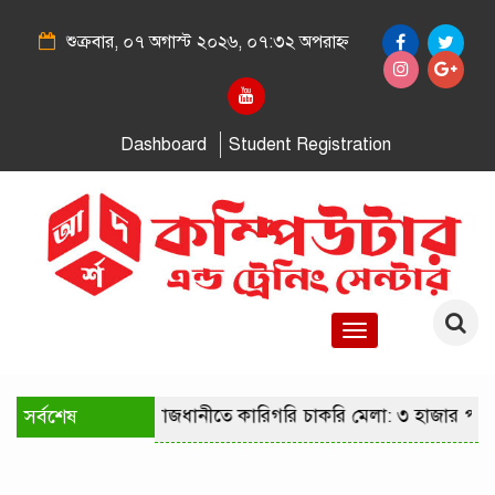
শুক্রবার, ০৭ অগাস্ট ২০২৬, ০৭:৩২ অপরাহ্ন
Dashboard
Student Registration
Toggle
navigation
সর্বশেষ
রাজধানীতে কারিগরি চাকরি মেলা: ৩ হাজার পদে