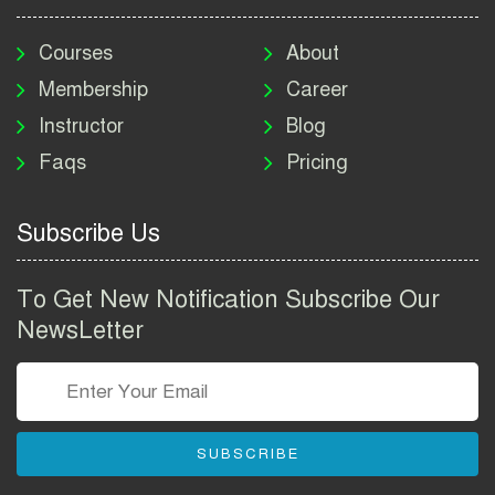
মাদকদ্রব্য নিয়ন্ত্রণ অধিদপ্তর
নিয়োগ বিজ্ঞপ্তি ২০২৬ | DNC
Courses
About
Job Circular 2026
Membership
Career
Instructor
Blog
পাসপোর্ট করতে কি কি লাগে
Faqs
Pricing
২০২৬ | ই-পাসপোর্ট আবেদন ও
ফি নির্দেশিকা
Subscribe Us
প্রযুক্তি প্রতিষ্ঠান বিটোপিয়াতে
নিয়োগ বিজ্ঞপ্তি ২০২৬ | Betopia
To Get New Notification Subscribe Our
Group Job Circular 2026
NewsLetter
তথ্য অধিদপ্তর নিয়োগ বিজ্ঞপ্তি
২০২৬ | PID Job Circular
2026
SUBSCRIBE
বাংলাদেশ পুলিশ এএসআই