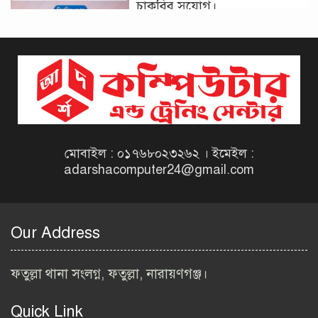
চাকরির সুযোগ।
দিনাজপুর কর অঞ্চল নিয়োগ
বিজ্ঞপ্তি ২০২৬ | Taxes Zone
Dinajpur Job Circular 2026
বেসরকারি সংস্থা সেতু (SETU)
নিয়োগ বিজ্ঞপ্তি ২০২৬ | NGO
Job Circular 2026
মোবাইল : ০১৭৬৮০২৩২৬২ । ইমেইল :
adarshacomputer24@gmail.com
বাংলাদেশ কৃষি গবেষণা
ইনস্টিটিউট নিয়োগ বিজ্ঞপ্তি
২০২৬ | BARI Job Circular
Our Address
2026
বিআইডব্লিউটিএ নিয়োগ বিজ্ঞপ্তি
ফতুল্লা থানা সংলগ্ন, ফতুল্লা, নারায়ণগঞ্জ।
২০২৬ | BIWTA Job Circular
2026
Quick Link