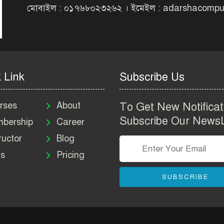
মোবাইল : ০১৭৬৮০২৩২৬২ । ইমেইল : adarshacomp
 Link
Subscribe Us
rses
About
To Get New Notificat
Subscribe Our NewsL
bership
Career
ructor
Blog
s
Pricing
SUBSCRIBE