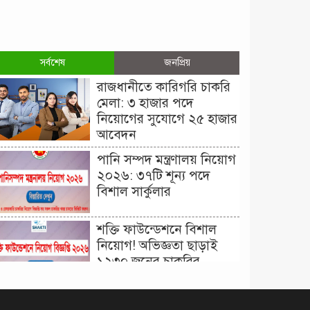
সর্বশেষ
জনপ্রিয়
রাজধানীতে কারিগরি চাকরি
মেলা: ৩ হাজার পদে
নিয়োগের সুযোগে ২৫ হাজার
আবেদন
পানি সম্পদ মন্ত্রণালয় নিয়োগ
২০২৬: ৩৭টি শূন্য পদে
বিশাল সার্কুলার
শক্তি ফাউন্ডেশনে বিশাল
নিয়োগ! অভিজ্ঞতা ছাড়াই
১২৩০ জনের চাকরির
সুযোগ।
দিনাজপুর কর অঞ্চল নিয়োগ