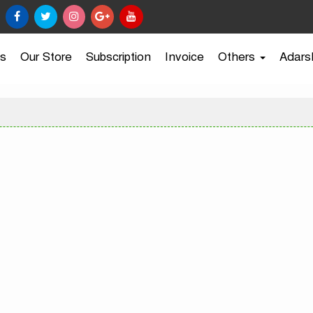
s
Our Store
Subscription
Invoice
Others
Adars