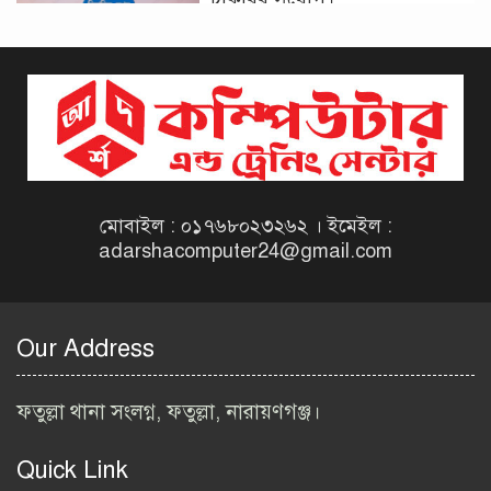
দিনাজপুর কর অঞ্চল নিয়োগ
বিজ্ঞপ্তি ২০২৬ | Taxes Zone
Dinajpur Job Circular 2026
বেসরকারি সংস্থা সেতু (SETU)
নিয়োগ বিজ্ঞপ্তি ২০২৬ | NGO
Job Circular 2026
মোবাইল : ০১৭৬৮০২৩২৬২ । ইমেইল :
adarshacomputer24@gmail.com
বাংলাদেশ কৃষি গবেষণা
ইনস্টিটিউট নিয়োগ বিজ্ঞপ্তি
২০২৬ | BARI Job Circular
Our Address
2026
বিআইডব্লিউটিএ নিয়োগ বিজ্ঞপ্তি
ফতুল্লা থানা সংলগ্ন, ফতুল্লা, নারায়ণগঞ্জ।
২০২৬ | BIWTA Job Circular
2026
Quick Link