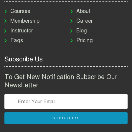
মাদকদ্রব্য নিয়ন্ত্রণ অধিদপ্তর
নিয়োগ বিজ্ঞপ্তি ২০২৬ | DNC
Courses
About
Job Circular 2026
Membership
Career
Instructor
Blog
পাসপোর্ট করতে কি কি লাগে
Faqs
Pricing
২০২৬ | ই-পাসপোর্ট আবেদন ও
ফি নির্দেশিকা
Subscribe Us
প্রযুক্তি প্রতিষ্ঠান বিটোপিয়াতে
নিয়োগ বিজ্ঞপ্তি ২০২৬ | Betopia
To Get New Notification Subscribe Our
Group Job Circular 2026
NewsLetter
তথ্য অধিদপ্তর নিয়োগ বিজ্ঞপ্তি
২০২৬ | PID Job Circular
2026
SUBSCRIBE
বাংলাদেশ পুলিশ এএসআই
নিয়োগ বিজ্ঞপ্তি ২০২৬ |