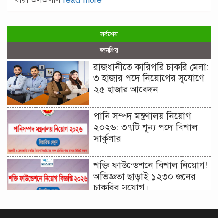
যারা এসএসসি
read more
সর্বশেষ
জনপ্রিয়
রাজধানীতে কারিগরি চাকরি মেলা:
৩ হাজার পদে নিয়োগের সুযোগে
২৫ হাজার আবেদন
পানি সম্পদ মন্ত্রণালয় নিয়োগ
২০২৬: ৩৭টি শূন্য পদে বিশাল
সার্কুলার
শক্তি ফাউন্ডেশনে বিশাল নিয়োগ!
অভিজ্ঞতা ছাড়াই ১২৩০ জনের
চাকরির সুযোগ।
দিনাজপুর কর অঞ্চল নিয়োগ