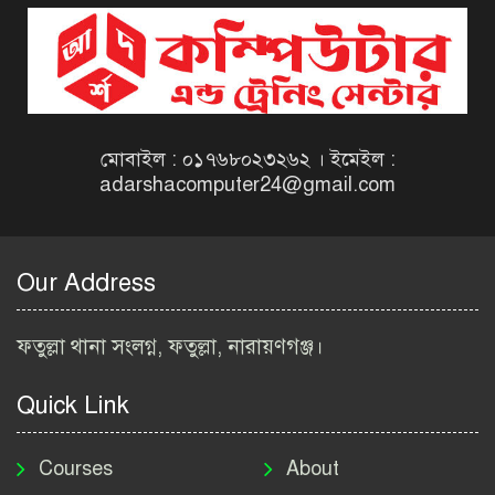
বিজ্ঞপ্তি ২০২৬ | Taxes Zone
Dinajpur Job Circular 2026
বেসরকারি সংস্থা সেতু (SETU)
নিয়োগ বিজ্ঞপ্তি ২০২৬ | NGO
Job Circular 2026
মোবাইল : ০১৭৬৮০২৩২৬২ । ইমেইল :
adarshacomputer24@gmail.com
বাংলাদেশ কৃষি গবেষণা
ইনস্টিটিউট নিয়োগ বিজ্ঞপ্তি
২০২৬ | BARI Job Circular
Our Address
2026
বিআইডব্লিউটিএ নিয়োগ বিজ্ঞপ্তি
ফতুল্লা থানা সংলগ্ন, ফতুল্লা, নারায়ণগঞ্জ।
২০২৬ | BIWTA Job Circular
2026
Quick Link
মাদকদ্রব্য নিয়ন্ত্রণ অধিদপ্তর
নিয়োগ বিজ্ঞপ্তি ২০২৬ | DNC
Courses
About
Job Circular 2026