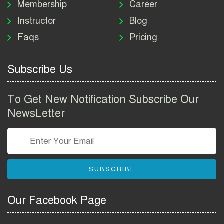
Membership
Career
Instructor
Blog
পাসপোর্ট করতে কি কি লাগে
Faqs
Pricing
২০২৬ | ই-পাসপোর্ট আবেদন ও
ফি নির্দেশিকা
Subscribe Us
প্রযুক্তি প্রতিষ্ঠান বিটোপিয়াতে
নিয়োগ বিজ্ঞপ্তি ২০২৬ | Betopia
To Get New Notification Subscribe Our
Group Job Circular 2026
NewsLetter
তথ্য অধিদপ্তর নিয়োগ বিজ্ঞপ্তি
২০২৬ | PID Job Circular
2026
SUBSCRIBE
বাংলাদেশ পুলিশ এএসআই
নিয়োগ বিজ্ঞপ্তি ২০২৬ |
Our Facebook Page
Bangladesh Police ASI Job
Circular 2026