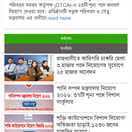
পরিবহন সমন্বয় কর্তৃপক্ষ (DTCA)-এ ২৩টি শূন্য পদে জনবল
নিয়োগ দেওয়া হবে। প্রতিষ্ঠানটি সড়ক পরিবহন ও সেতু
মন্ত্রণালয় এর অধীনে
read more
সর্বশেষ
জনপ্রিয়
রাজধানীতে কারিগরি চাকরি মেলা:
৩ হাজার পদে নিয়োগের সুযোগে
২৫ হাজার আবেদন
পানি সম্পদ মন্ত্রণালয় নিয়োগ
২০২৬: ৩৭টি শূন্য পদে বিশাল
সার্কুলার
শক্তি ফাউন্ডেশনে বিশাল নিয়োগ!
অভিজ্ঞতা ছাড়াই ১২৩০ জনের
চাকরির সুযোগ।