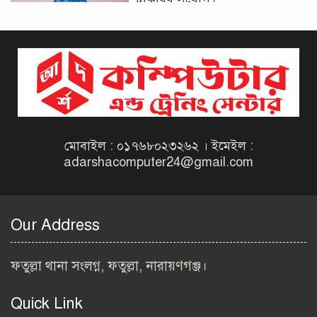
দিনাজপুর কর অঞ্চল নিয়োগ
বিজ্ঞপ্তি ২০২৬ | Taxes Zone
Dinajpur Job Circular 2026
বেসরকারি সংস্থা সেতু (SETU)
নিয়োগ বিজ্ঞপ্তি ২০২৬ | NGO
Job Circular 2026
মোবাইল : ০১৭৬৮০২৩২৬২ । ইমেইল :
adarshacomputer24@gmail.com
বাংলাদেশ কৃষি গবেষণা
ইনস্টিটিউট নিয়োগ বিজ্ঞপ্তি
২০২৬ | BARI Job Circular
Our Address
2026
বিআইডব্লিউটিএ নিয়োগ বিজ্ঞপ্তি
ফতুল্লা থানা সংলগ্ন, ফতুল্লা, নারায়ণগঞ্জ।
২০২৬ | BIWTA Job Circular
2026
Quick Link