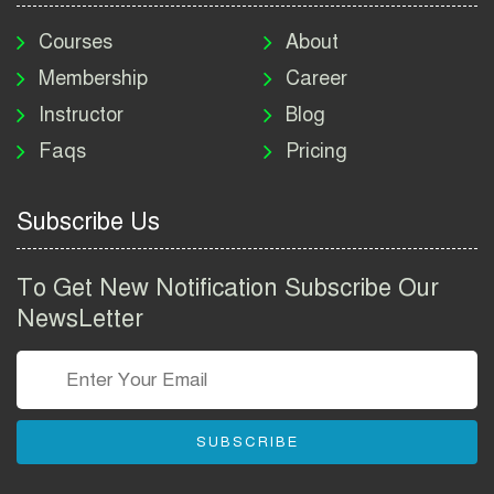
মাদকদ্রব্য নিয়ন্ত্রণ অধিদপ্তর
নিয়োগ বিজ্ঞপ্তি ২০২৬ | DNC
Courses
About
Job Circular 2026
Membership
Career
Instructor
Blog
পাসপোর্ট করতে কি কি লাগে
Faqs
Pricing
২০২৬ | ই-পাসপোর্ট আবেদন ও
ফি নির্দেশিকা
Subscribe Us
প্রযুক্তি প্রতিষ্ঠান বিটোপিয়াতে
নিয়োগ বিজ্ঞপ্তি ২০২৬ | Betopia
To Get New Notification Subscribe Our
Group Job Circular 2026
NewsLetter
তথ্য অধিদপ্তর নিয়োগ বিজ্ঞপ্তি
২০২৬ | PID Job Circular
2026
SUBSCRIBE
বাংলাদেশ পুলিশ এএসআই
নিয়োগ বিজ্ঞপ্তি ২০২৬ |