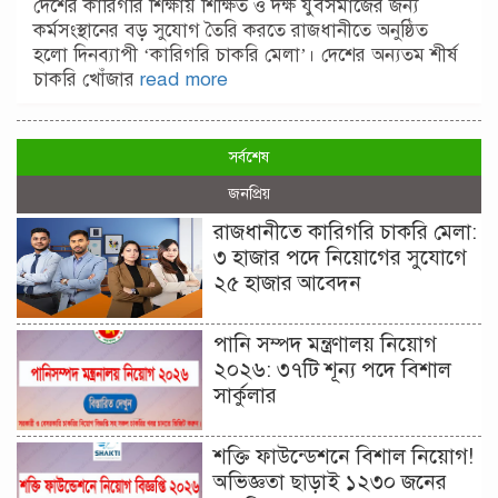
দেশের কারিগরি শিক্ষায় শিক্ষিত ও দক্ষ যুবসমাজের জন্য
কর্মসংস্থানের বড় সুযোগ তৈরি করতে রাজধানীতে অনুষ্ঠিত
হলো দিনব্যাপী ‘কারিগরি চাকরি মেলা’। দেশের অন্যতম শীর্ষ
চাকরি খোঁজার
read more
সর্বশেষ
জনপ্রিয়
রাজধানীতে কারিগরি চাকরি মেলা:
৩ হাজার পদে নিয়োগের সুযোগে
২৫ হাজার আবেদন
পানি সম্পদ মন্ত্রণালয় নিয়োগ
২০২৬: ৩৭টি শূন্য পদে বিশাল
সার্কুলার
শক্তি ফাউন্ডেশনে বিশাল নিয়োগ!
অভিজ্ঞতা ছাড়াই ১২৩০ জনের