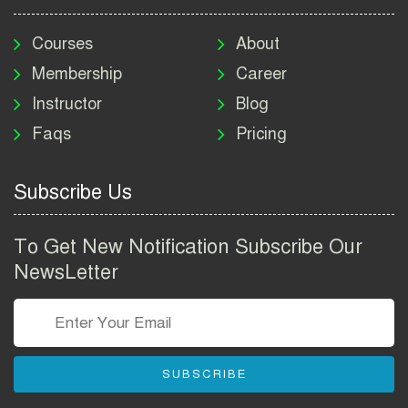
মাদকদ্রব্য নিয়ন্ত্রণ অধিদপ্তর
নিয়োগ বিজ্ঞপ্তি ২০২৬ | DNC
Courses
About
Job Circular 2026
Membership
Career
Instructor
Blog
পাসপোর্ট করতে কি কি লাগে
Faqs
Pricing
২০২৬ | ই-পাসপোর্ট আবেদন ও
ফি নির্দেশিকা
Subscribe Us
প্রযুক্তি প্রতিষ্ঠান বিটোপিয়াতে
নিয়োগ বিজ্ঞপ্তি ২০২৬ | Betopia
To Get New Notification Subscribe Our
Group Job Circular 2026
NewsLetter
তথ্য অধিদপ্তর নিয়োগ বিজ্ঞপ্তি
২০২৬ | PID Job Circular
2026
SUBSCRIBE
বাংলাদেশ পুলিশ এএসআই