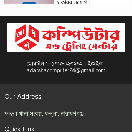
চাকরির সুযোগ।
দিনাজপুর কর অঞ্চল নিয়োগ
বিজ্ঞপ্তি ২০২৬ | Taxes Zone
Dinajpur Job Circular 2026
বেসরকারি সংস্থা সেতু (SETU)
নিয়োগ বিজ্ঞপ্তি ২০২৬ | NGO
Job Circular 2026
মোবাইল : ০১৭৬৮০২৩২৬২ । ইমেইল :
adarshacomputer24@gmail.com
বাংলাদেশ কৃষি গবেষণা
ইনস্টিটিউট নিয়োগ বিজ্ঞপ্তি
২০২৬ | BARI Job Circular
Our Address
2026
বিআইডব্লিউটিএ নিয়োগ বিজ্ঞপ্তি
ফতুল্লা থানা সংলগ্ন, ফতুল্লা, নারায়ণগঞ্জ।
২০২৬ | BIWTA Job Circular
2026
Quick Link