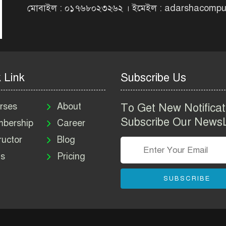
মোবাইল : ০১৭৬৮০২৩২৬২ । ইমেইল : adarshacomp
 Link
Subscribe Us
rses
About
To Get New Notificat
Subscribe Our NewsL
bership
Career
ructor
Blog
s
Pricing
SUBSCRIBE