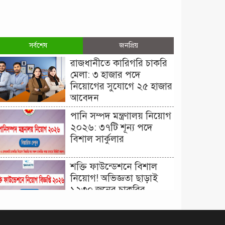
সর্বশেষ
জনপ্রিয়
রাজধানীতে কারিগরি চাকরি
মেলা: ৩ হাজার পদে
নিয়োগের সুযোগে ২৫ হাজার
আবেদন
পানি সম্পদ মন্ত্রণালয় নিয়োগ
২০২৬: ৩৭টি শূন্য পদে
বিশাল সার্কুলার
শক্তি ফাউন্ডেশনে বিশাল
নিয়োগ! অভিজ্ঞতা ছাড়াই
১২৩০ জনের চাকরির
সুযোগ।
দিনাজপুর কর অঞ্চল নিয়োগ