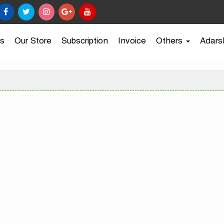
s
Our Store
Subscription
Invoice
Others
Adars