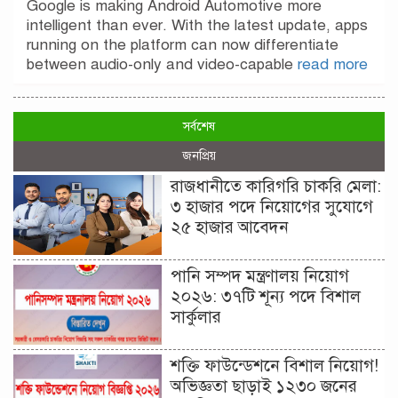
Google is making Android Automotive more
intelligent than ever. With the latest update, apps
running on the platform can now differentiate
between audio-only and video-capable
read more
সর্বশেষ
জনপ্রিয়
রাজধানীতে কারিগরি চাকরি মেলা:
৩ হাজার পদে নিয়োগের সুযোগে
২৫ হাজার আবেদন
পানি সম্পদ মন্ত্রণালয় নিয়োগ
২০২৬: ৩৭টি শূন্য পদে বিশাল
সার্কুলার
শক্তি ফাউন্ডেশনে বিশাল নিয়োগ!
অভিজ্ঞতা ছাড়াই ১২৩০ জনের