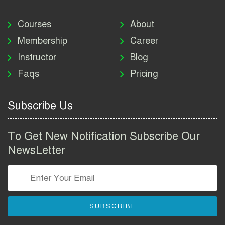
মাদকদ্রব্য নিয়ন্ত্রণ অধিদপ্তর
নিয়োগ বিজ্ঞপ্তি ২০২৬ | DNC
Courses
About
Job Circular 2026
Membership
Career
Instructor
Blog
পাসপোর্ট করতে কি কি লাগে
Faqs
Pricing
২০২৬ | ই-পাসপোর্ট আবেদন ও
ফি নির্দেশিকা
Subscribe Us
প্রযুক্তি প্রতিষ্ঠান বিটোপিয়াতে
নিয়োগ বিজ্ঞপ্তি ২০২৬ | Betopia
To Get New Notification Subscribe Our
Group Job Circular 2026
NewsLetter
তথ্য অধিদপ্তর নিয়োগ বিজ্ঞপ্তি
২০২৬ | PID Job Circular
2026
SUBSCRIBE
বাংলাদেশ পুলিশ এএসআই