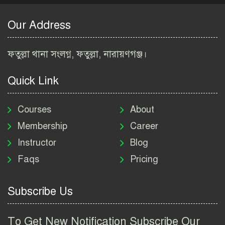
ইনস্টিটিউট নিয়োগ বিজ্ঞপ্তি
২০২৬ | BARI Job Circular
Our Address
2026
বিআইডব্লিউটিএ নিয়োগ বিজ্ঞপ্তি
ফতুল্লা থানা সংলগ্ন, ফতুল্লা, নারায়ণগঞ্জ।
২০২৬ | BIWTA Job Circular
2026
Quick Link
মাদকদ্রব্য নিয়ন্ত্রণ অধিদপ্তর
নিয়োগ বিজ্ঞপ্তি ২০২৬ | DNC
Courses
About
Job Circular 2026
Membership
Career
Instructor
Blog
পাসপোর্ট করতে কি কি লাগে
Faqs
Pricing
২০২৬ | ই-পাসপোর্ট আবেদন ও
ফি নির্দেশিকা
Subscribe Us
প্রযুক্তি প্রতিষ্ঠান বিটোপিয়াতে
নিয়োগ বিজ্ঞপ্তি ২০২৬ | Betopia
To Get New Notification Subscribe Our
Group Job Circular 2026