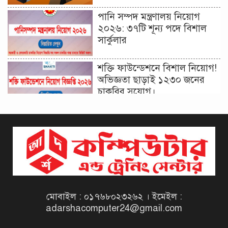
পানি সম্পদ মন্ত্রণালয় নিয়োগ
২০২৬: ৩৭টি শূন্য পদে বিশাল
সার্কুলার
শক্তি ফাউন্ডেশনে বিশাল নিয়োগ!
অভিজ্ঞতা ছাড়াই ১২৩০ জনের
চাকরির সুযোগ।
দিনাজপুর কর অঞ্চল নিয়োগ
বিজ্ঞপ্তি ২০২৬ | Taxes Zone
Dinajpur Job Circular 2026
বেসরকারি সংস্থা সেতু (SETU)
নিয়োগ বিজ্ঞপ্তি ২০২৬ | NGO
Job Circular 2026
মোবাইল : ০১৭৬৮০২৩২৬২ । ইমেইল :
adarshacomputer24@gmail.com
বাংলাদেশ কৃষি গবেষণা