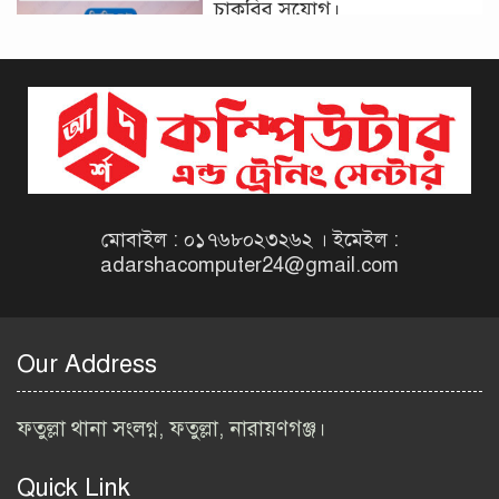
চাকরির সুযোগ।
দিনাজপুর কর অঞ্চল নিয়োগ
বিজ্ঞপ্তি ২০২৬ | Taxes Zone
Dinajpur Job Circular 2026
বেসরকারি সংস্থা সেতু (SETU)
নিয়োগ বিজ্ঞপ্তি ২০২৬ | NGO
Job Circular 2026
মোবাইল : ০১৭৬৮০২৩২৬২ । ইমেইল :
adarshacomputer24@gmail.com
বাংলাদেশ কৃষি গবেষণা
ইনস্টিটিউট নিয়োগ বিজ্ঞপ্তি
২০২৬ | BARI Job Circular
Our Address
2026
বিআইডব্লিউটিএ নিয়োগ বিজ্ঞপ্তি
ফতুল্লা থানা সংলগ্ন, ফতুল্লা, নারায়ণগঞ্জ।
২০২৬ | BIWTA Job Circular
2026
Quick Link