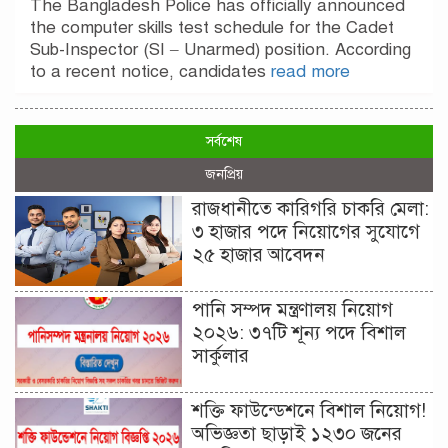
The Bangladesh Police has officially announced
the computer skills test schedule for the Cadet
Sub-Inspector (SI – Unarmed) position. According
to a recent notice, candidates
read more
সর্বশেষ
জনপ্রিয়
রাজধানীতে কারিগরি চাকরি মেলা:
৩ হাজার পদে নিয়োগের সুযোগে
২৫ হাজার আবেদন
পানি সম্পদ মন্ত্রণালয় নিয়োগ
২০২৬: ৩৭টি শূন্য পদে বিশাল
সার্কুলার
শক্তি ফাউন্ডেশনে বিশাল নিয়োগ!
অভিজ্ঞতা ছাড়াই ১২৩০ জনের