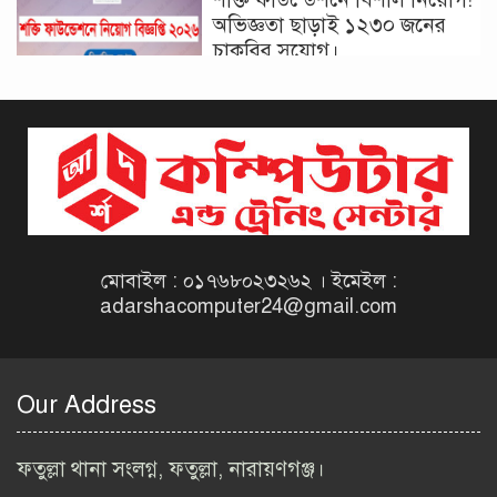
অভিজ্ঞতা ছাড়াই ১২৩০ জনের
চাকরির সুযোগ।
দিনাজপুর কর অঞ্চল নিয়োগ
বিজ্ঞপ্তি ২০২৬ | Taxes Zone
Dinajpur Job Circular 2026
বেসরকারি সংস্থা সেতু (SETU)
নিয়োগ বিজ্ঞপ্তি ২০২৬ | NGO
Job Circular 2026
মোবাইল : ০১৭৬৮০২৩২৬২ । ইমেইল :
adarshacomputer24@gmail.com
বাংলাদেশ কৃষি গবেষণা
ইনস্টিটিউট নিয়োগ বিজ্ঞপ্তি
২০২৬ | BARI Job Circular
Our Address
2026
বিআইডব্লিউটিএ নিয়োগ বিজ্ঞপ্তি
ফতুল্লা থানা সংলগ্ন, ফতুল্লা, নারায়ণগঞ্জ।
২০২৬ | BIWTA Job Circular