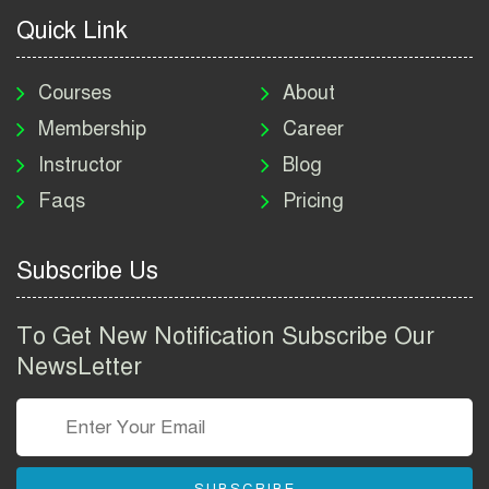
2026
Quick Link
মাদকদ্রব্য নিয়ন্ত্রণ অধিদপ্তর
নিয়োগ বিজ্ঞপ্তি ২০২৬ | DNC
Courses
About
Job Circular 2026
Membership
Career
Instructor
Blog
পাসপোর্ট করতে কি কি লাগে
Faqs
Pricing
২০২৬ | ই-পাসপোর্ট আবেদন ও
ফি নির্দেশিকা
Subscribe Us
প্রযুক্তি প্রতিষ্ঠান বিটোপিয়াতে
নিয়োগ বিজ্ঞপ্তি ২০২৬ | Betopia
To Get New Notification Subscribe Our
Group Job Circular 2026
NewsLetter
তথ্য অধিদপ্তর নিয়োগ বিজ্ঞপ্তি
২০২৬ | PID Job Circular
2026
SUBSCRIBE