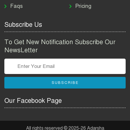
Faqs
Pricing
২০২৬ | ই-পাসপোর্ট আবেদন ও
ফি নির্দেশিকা
Subscribe Us
প্রযুক্তি প্রতিষ্ঠান বিটোপিয়াতে
নিয়োগ বিজ্ঞপ্তি ২০২৬ | Betopia
To Get New Notification Subscribe Our
Group Job Circular 2026
NewsLetter
তথ্য অধিদপ্তর নিয়োগ বিজ্ঞপ্তি
২০২৬ | PID Job Circular
2026
SUBSCRIBE
বাংলাদেশ পুলিশ এএসআই
নিয়োগ বিজ্ঞপ্তি ২০২৬ |
Our Facebook Page
Bangladesh Police ASI Job
Circular 2026
বাংলাদেশ নৌবাহিনী নিয়োগ
বিজ্ঞপ্তি ২০২৬ | Bangladesh
All rights reserved © 2025-26 Adarsha