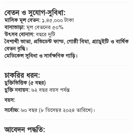
বেতন ও সুযোগ-সুবিধা:
মাসিক মূল বেতন:
১,৪৫,০০০ টাকা
বাসাভাড়া:
মূল বেতনের ৫০%
উৎসব বোনাস:
বছরে দুটি
বৈশাখী ভাতা, প্রভিডেন্ট ফান্ড, গোষ্ঠী বিমা, গ্র্যাচুইটি ও বার্ষিক
বেতন বৃদ্ধি।
মেডিকেল সুবিধা ও সার্বক্ষণিক গাড়ি।
চাকরির ধরন:
চুক্তিভিত্তিক (৫ বছর)
চুক্তি নবায়ন:
৬২ বছর বয়স পর্যন্ত
বয়স:
সর্বোচ্চ:
৬০ বছর (৮ ডিসেম্বর ২০২৪ তারিখে)।
আবেদন পদ্ধতি: