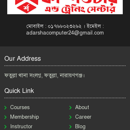
বেসরকারি সংস্থা সেতু (SETU)
নিয়োগ বিজ্ঞপ্তি ২০২৬ | NGO
Job Circular 2026
মোবাইল : ০১৭৬৮০২৩২৬২ । ইমেইল :
adarshacomputer24@gmail.com
বাংলাদেশ কৃষি গবেষণা
ইনস্টিটিউট নিয়োগ বিজ্ঞপ্তি
২০২৬ | BARI Job Circular
Our Address
2026
বিআইডব্লিউটিএ নিয়োগ বিজ্ঞপ্তি
ফতুল্লা থানা সংলগ্ন, ফতুল্লা, নারায়ণগঞ্জ।
২০২৬ | BIWTA Job Circular
2026
Quick Link
মাদকদ্রব্য নিয়ন্ত্রণ অধিদপ্তর
নিয়োগ বিজ্ঞপ্তি ২০২৬ | DNC
Courses
About
Job Circular 2026
Membership
Career
Instructor
Blog
পাসপোর্ট করতে কি কি লাগে