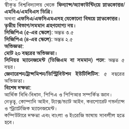
স্বীকৃত বিশ্ববিদ্যালয় থেকে
ফিন্যান্স/অ্যাকাউন্টিংয়ে স্নাতকোত্তর/
এমবিএ/এমবিএস ডিগ্রি।
অথবা
এফসিএ/এফসিএমএসহ যেকোনো বিষয়ে স্নাতকোত্তর।
তৃতীয় বিভাগ/সমমান গ্রহণযোগ্য নয়।
সিজিপিএ (৫-এর স্কেলে):
অন্তত ৩.৫
সিজিপিএ (৪-এর স্কেলে):
অন্তত ২.৫
অভিজ্ঞতা:
মোট ২০ বছরের অভিজ্ঞতা।
সিনিয়র ম্যানেজমেন্ট (ডিজিএম বা সমমান) পদে:
অন্তত ৫
বছর।
জেনারেশন/ট্রান্সমিশন/ডিস্ট্রিবিউশন ইউটিলিটিস:
৫ বছরের
অভিজ্ঞতা।
বিশেষ দক্ষতা:
আর্থিক বিধি-বিধান, পিপিএ ও পিপিআর সম্পর্কিত জ্ঞান।
নেতৃত্ব, কোম্পানি আইন, ট্যাক্স/ভ্যাট আইন, করপোরেট গভর্ন্যান্স
ও স্ট্র্যাটেজিক ম্যানেজমেন্ট।
কম্পিউটারে দক্ষতা এবং বাংলা ও ইংরেজি ভাষায় সাবলীল হতে
হবে।