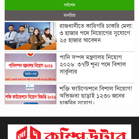
সর্বশেষ
জনপ্রিয়
রাজধানীতে কারিগরি চাকরি মেলা:
৩ হাজার পদে নিয়োগের সুযোগে
২৫ হাজার আবেদন
পানি সম্পদ মন্ত্রণালয় নিয়োগ
২০২৬: ৩৭টি শূন্য পদে বিশাল
সার্কুলার
শক্তি ফাউন্ডেশনে বিশাল নিয়োগ!
অভিজ্ঞতা ছাড়াই ১২৩০ জনের
চাকরির সুযোগ।
দিনাজপুর কর অঞ্চল নিয়োগ
বিজ্ঞপ্তি ২০২৬ | Taxes Zone
Dinajpur Job Circular 2026