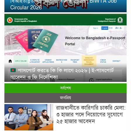
বিআইডব্লিউটিএ নিয়োগ বিজ্ঞপ্তি ২০২৬ | BIWTA Job
Circular 2026
পাসপোর্ট করতে কি কি লাগে ২০২৬ | ই-পাসপোর্ট
আবেদন ও ফি নির্দেশিকা
সর্বশেষ
জনপ্রিয়
রাজধানীতে কারিগরি চাকরি মেলা:
৩ হাজার পদে নিয়োগের সুযোগে
২৫ হাজার আবেদন