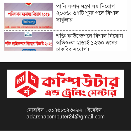
পানি সম্পদ মন্ত্রণালয় নিয়োগ
২০২৬: ৩৭টি শূন্য পদে বিশাল
সার্কুলার
শক্তি ফাউন্ডেশনে বিশাল নিয়োগ!
অভিজ্ঞতা ছাড়াই ১২৩০ জনের
চাকরির সুযোগ।
দিনাজপুর কর অঞ্চল নিয়োগ
বিজ্ঞপ্তি ২০২৬ | Taxes Zone
Dinajpur Job Circular 2026
বেসরকারি সংস্থা সেতু (SETU)
নিয়োগ বিজ্ঞপ্তি ২০২৬ | NGO
Job Circular 2026
মোবাইল : ০১৭৬৮০২৩২৬২ । ইমেইল :
adarshacomputer24@gmail.com
বাংলাদেশ কৃষি গবেষণা