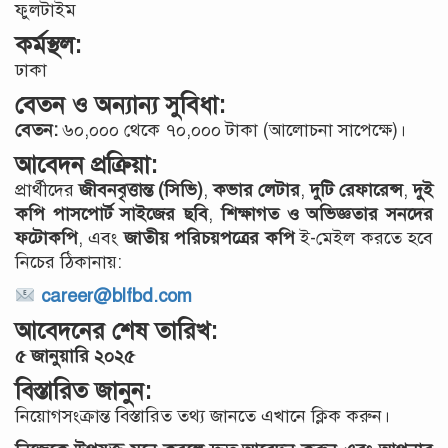
ফুলটাইম
কর্মস্থল:
ঢাকা
বেতন ও অন্যান্য সুবিধা:
বেতন:
৬০,০০০ থেকে ৭০,০০০ টাকা (আলোচনা সাপেক্ষে)।
আবেদন প্রক্রিয়া:
প্রার্থীদের
জীবনবৃত্তান্ত (সিভি)
,
কভার লেটার
,
দুটি রেফারেন্স
,
দুই
কপি পাসপোর্ট সাইজের ছবি
,
শিক্ষাগত ও অভিজ্ঞতার সনদের
ফটোকপি
, এবং
জাতীয় পরিচয়পত্রের কপি
ই-মেইল করতে হবে
নিচের ঠিকানায়:
career@blfbd.com
আবেদনের শেষ তারিখ:
৫ জানুয়ারি ২০২৫
বিস্তারিত জানুন:
নিয়োগসংক্রান্ত বিস্তারিত তথ্য জানতে এখানে ক্লিক করুন।