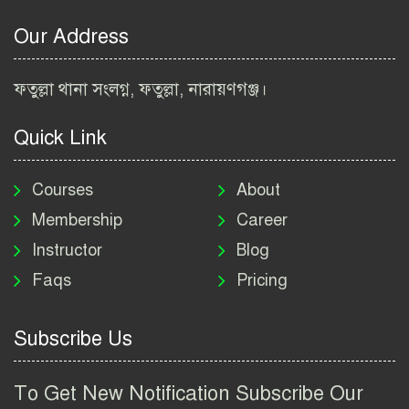
ইনস্টিটিউট নিয়োগ বিজ্ঞপ্তি
২০২৬ | BARI Job Circular
Our Address
2026
বিআইডব্লিউটিএ নিয়োগ বিজ্ঞপ্তি
ফতুল্লা থানা সংলগ্ন, ফতুল্লা, নারায়ণগঞ্জ।
২০২৬ | BIWTA Job Circular
2026
Quick Link
মাদকদ্রব্য নিয়ন্ত্রণ অধিদপ্তর
নিয়োগ বিজ্ঞপ্তি ২০২৬ | DNC
Courses
About
Job Circular 2026
Membership
Career
Instructor
Blog
পাসপোর্ট করতে কি কি লাগে
Faqs
Pricing
২০২৬ | ই-পাসপোর্ট আবেদন ও
ফি নির্দেশিকা
Subscribe Us
প্রযুক্তি প্রতিষ্ঠান বিটোপিয়াতে
নিয়োগ বিজ্ঞপ্তি ২০২৬ | Betopia
To Get New Notification Subscribe Our
Group Job Circular 2026