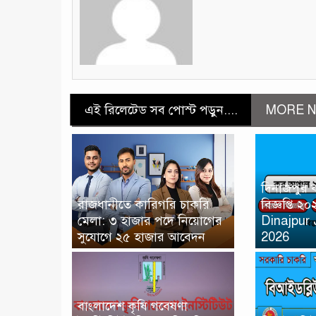
এই রিলেটেড সব পোস্ট পড়ুন....
MORE N
দিনাজপুর 
রাজধানীতে কারিগরি চাকরি
বিজ্ঞপ্তি 
মেলা: ৩ হাজার পদে নিয়োগের
Dinajpur 
সুযোগে ২৫ হাজার আবেদন
2026
বাংলাদেশ কৃষি গবেষণা