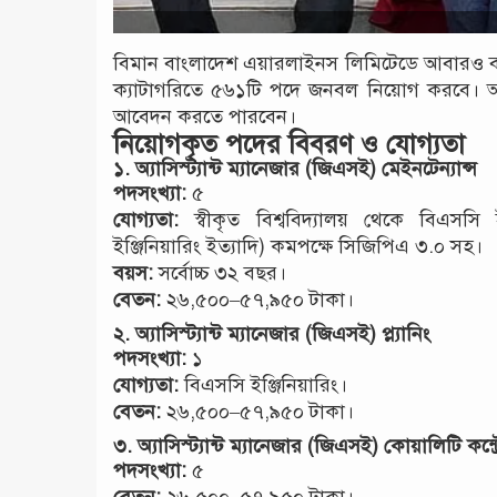
বিমান বাংলাদেশ এয়ারলাইনস লিমিটেডে আবারও বড় ন
ক্যাটাগরিতে ৫৬১টি পদে জনবল নিয়োগ করবে। আগ্র
আবেদন করতে পারবেন।
নিয়োগকৃত পদের বিবরণ ও যোগ্যতা
১.
অ্যাসিস্ট্যান্ট ম্যানেজার (জিএসই) মেইনটেন্যান্স
পদসংখ্যা:
৫
যোগ্যতা:
স্বীকৃত বিশ্ববিদ্যালয় থেকে বিএসসি ই
ইঞ্জিনিয়ারিং ইত্যাদি) কমপক্ষে সিজিপিএ ৩.০ সহ।
বয়স:
সর্বোচ্চ ৩২ বছর।
বেতন:
২৬,৫০০–৫৭,৯৫০ টাকা।
২.
অ্যাসিস্ট্যান্ট ম্যানেজার (জিএসই) প্ল্যানিং
পদসংখ্যা:
১
যোগ্যতা:
বিএসসি ইঞ্জিনিয়ারিং।
বেতন:
২৬,৫০০–৫৭,৯৫০ টাকা।
৩.
অ্যাসিস্ট্যান্ট ম্যানেজার (জিএসই) কোয়ালিটি কন্ট
পদসংখ্যা:
৫
বেতন:
২৬,৫০০–৫৭,৯৫০ টাকা।