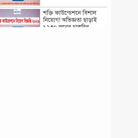
শক্তি ফাউন্ডেশনে বিশাল
নিয়োগ! অভিজ্ঞতা ছাড়াই
১২৩০ জনের চাকরির
সুযোগ।
দিনাজপুর কর অঞ্চল নিয়োগ
বিজ্ঞপ্তি ২০২৬ | Taxes
Zone Dinajpur Job
Circular 2026
বেসরকারি সংস্থা সেতু
(SETU) নিয়োগ বিজ্ঞপ্তি
২০২৬ | NGO Job
Circular 2026
বাংলাদেশ কৃষি গবেষণা
ইনস্টিটিউট নিয়োগ বিজ্ঞপ্তি
২০২৬ | BARI Job
Circular 2026