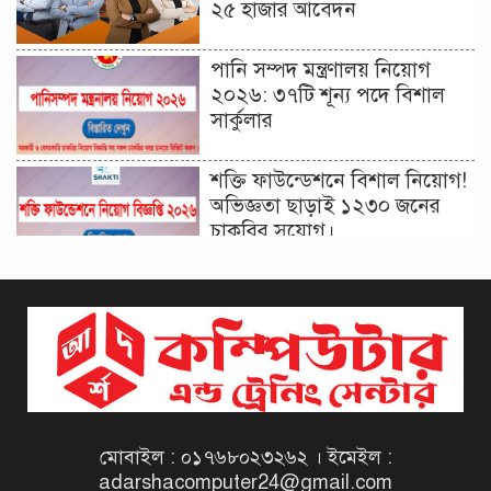
২৫ হাজার আবেদন
পানি সম্পদ মন্ত্রণালয় নিয়োগ
২০২৬: ৩৭টি শূন্য পদে বিশাল
সার্কুলার
শক্তি ফাউন্ডেশনে বিশাল নিয়োগ!
অভিজ্ঞতা ছাড়াই ১২৩০ জনের
চাকরির সুযোগ।
দিনাজপুর কর অঞ্চল নিয়োগ
বিজ্ঞপ্তি ২০২৬ | Taxes Zone
Dinajpur Job Circular 2026
বেসরকারি সংস্থা সেতু (SETU)
নিয়োগ বিজ্ঞপ্তি ২০২৬ | NGO
Job Circular 2026
মোবাইল : ০১৭৬৮০২৩২৬২ । ইমেইল :
adarshacomputer24@gmail.com