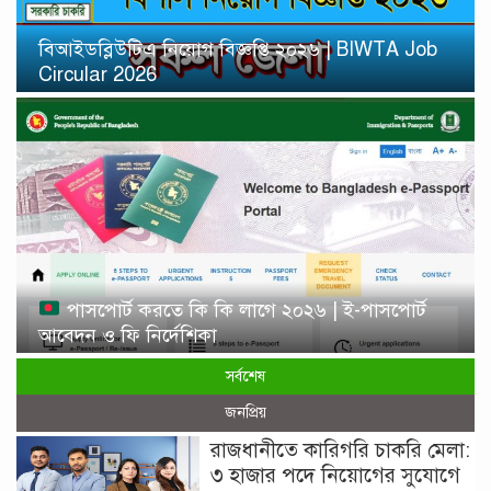
বিআইডব্লিউটিএ নিয়োগ বিজ্ঞপ্তি ২০২৬ | BIWTA Job
Circular 2026
পাসপোর্ট করতে কি কি লাগে ২০২৬ | ই-পাসপোর্ট
আবেদন ও ফি নির্দেশিকা
সর্বশেষ
জনপ্রিয়
রাজধানীতে কারিগরি চাকরি মেলা:
৩ হাজার পদে নিয়োগের সুযোগে