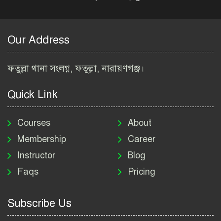
বাংলাদেশ কৃষি গবেষণা
ইনস্টিটিউট নিয়োগ বিজ্ঞপ্তি
২০২৬ | BARI Job Circular
Our Address
2026
বিআইডব্লিউটিএ নিয়োগ বিজ্ঞপ্তি
ফতুল্লা থানা সংলগ্ন, ফতুল্লা, নারায়ণগঞ্জ।
২০২৬ | BIWTA Job Circular
2026
Quick Link
মাদকদ্রব্য নিয়ন্ত্রণ অধিদপ্তর
নিয়োগ বিজ্ঞপ্তি ২০২৬ | DNC
Courses
About
Job Circular 2026
Membership
Career
Instructor
Blog
পাসপোর্ট করতে কি কি লাগে
Faqs
Pricing
২০২৬ | ই-পাসপোর্ট আবেদন ও
ফি নির্দেশিকা
Subscribe Us
প্রযুক্তি প্রতিষ্ঠান বিটোপিয়াতে