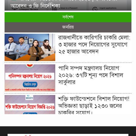
আবেদন ও ফি নির্দেশিকা
সর্বশেষ
জনপ্রিয়
রাজধানীতে কারিগরি চাকরি মেলা:
৩ হাজার পদে নিয়োগের সুযোগে
২৫ হাজার আবেদন
পানি সম্পদ মন্ত্রণালয় নিয়োগ
২০২৬: ৩৭টি শূন্য পদে বিশাল
সার্কুলার
শক্তি ফাউন্ডেশনে বিশাল নিয়োগ!
অভিজ্ঞতা ছাড়াই ১২৩০ জনের
চাকরির সুযোগ।
দিনাজপুর কর অঞ্চল নিয়োগ