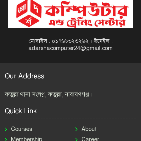
বিজ্ঞপ্তি ২০২৬ | Taxes Zone
Dinajpur Job Circular 2026
বেসরকারি সংস্থা সেতু (SETU)
নিয়োগ বিজ্ঞপ্তি ২০২৬ | NGO
Job Circular 2026
মোবাইল : ০১৭৬৮০২৩২৬২ । ইমেইল :
adarshacomputer24@gmail.com
বাংলাদেশ কৃষি গবেষণা
ইনস্টিটিউট নিয়োগ বিজ্ঞপ্তি
২০২৬ | BARI Job Circular
Our Address
2026
বিআইডব্লিউটিএ নিয়োগ বিজ্ঞপ্তি
ফতুল্লা থানা সংলগ্ন, ফতুল্লা, নারায়ণগঞ্জ।
২০২৬ | BIWTA Job Circular
2026
Quick Link
মাদকদ্রব্য নিয়ন্ত্রণ অধিদপ্তর
নিয়োগ বিজ্ঞপ্তি ২০২৬ | DNC
Courses
About
Job Circular 2026
Membership
Career