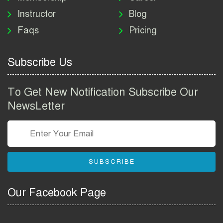
Instructor
Blog
পাসপোর্ট করতে কি কি লাগে
Faqs
Pricing
২০২৬ | ই-পাসপোর্ট আবেদন ও
ফি নির্দেশিকা
Subscribe Us
প্রযুক্তি প্রতিষ্ঠান বিটোপিয়াতে
নিয়োগ বিজ্ঞপ্তি ২০২৬ | Betopia
To Get New Notification Subscribe Our
Group Job Circular 2026
NewsLetter
তথ্য অধিদপ্তর নিয়োগ বিজ্ঞপ্তি
২০২৬ | PID Job Circular
2026
SUBSCRIBE
বাংলাদেশ পুলিশ এএসআই
নিয়োগ বিজ্ঞপ্তি ২০২৬ |
Our Facebook Page
Bangladesh Police ASI Job
Circular 2026
বাংলাদেশ নৌবাহিনী নিয়োগ