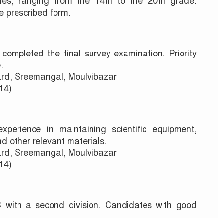
ries, ranging from the 14th to the 20th grade.
e prescribed form.
mpleted the final survey examination. Priority
.
d, Sreemangal, Moulvibazar
14)
perience in maintaining scientific equipment,
d other relevant materials.
d, Sreemangal, Moulvibazar
14)
 with a second division. Candidates with good