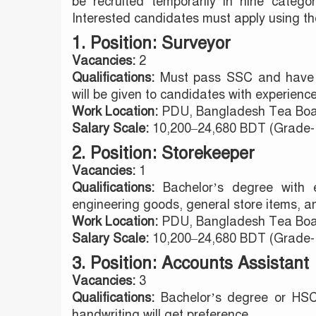
be recruited temporarily in nine catego
Interested candidates must apply using th
1. Position: Surveyor
Vacancies:
2
Qualifications:
Must pass SSC and have co
will be given to candidates with experience
Work Location:
PDU, Bangladesh Tea Boar
Salary Scale:
10,200–24,680 BDT (Grade-
2. Position: Storekeeper
Vacancies:
1
Qualifications:
Bachelor’s degree with ex
engineering goods, general store items, an
Work Location:
PDU, Bangladesh Tea Boar
Salary Scale:
10,200–24,680 BDT (Grade-
3. Position: Accounts Assistant
Vacancies:
3
Qualifications:
Bachelor’s degree or HSC
handwriting will get preference.