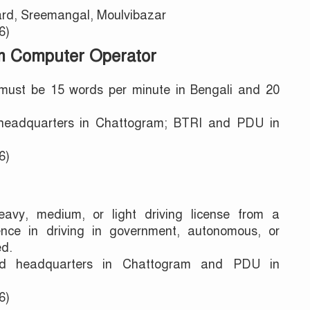
d, Sreemangal, Moulvibazar
6)
cum Computer Operator
ust be 15 words per minute in Bengali and 20
eadquarters in Chattogram; BTRI and PDU in
6)
vy, medium, or light driving license from a
ience in driving in government, autonomous, or
ed.
 headquarters in Chattogram and PDU in
6)