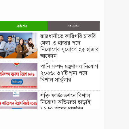
সর্বশেষ
জনপ্রিয়
রাজধানীতে কারিগরি চাকরি
মেলা: ৩ হাজার পদে
নিয়োগের সুযোগে ২৫ হাজার
আবেদন
পানি সম্পদ মন্ত্রণালয় নিয়োগ
২০২৬: ৩৭টি শূন্য পদে
বিশাল সার্কুলার
শক্তি ফাউন্ডেশনে বিশাল
নিয়োগ! অভিজ্ঞতা ছাড়াই
১২৩০ জনের চাকরির
সুযোগ।
দিনাজপুর কর অঞ্চল নিয়োগ