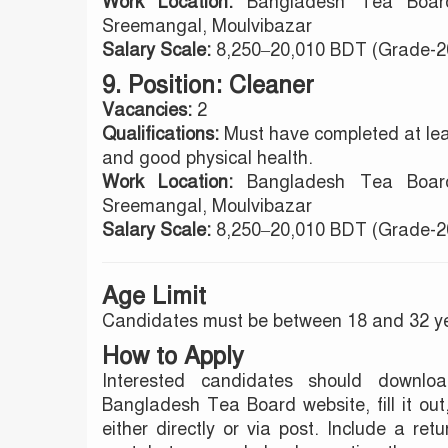
Work Location:
Bangladesh Tea Board
Sreemangal, Moulvibazar
Salary Scale:
8,250–20,010 BDT (Grade-2
9. Position: Cleaner
Vacancies:
2
Qualifications:
Must have completed at leas
and good physical health.
Work Location:
Bangladesh Tea Board
Sreemangal, Moulvibazar
Salary Scale:
8,250–20,010 BDT (Grade-2
Age Limit
Candidates must be between 18 and 32 ye
How to Apply
Interested candidates should downlo
Bangladesh Tea Board website, fill it ou
either directly or via post. Include a re