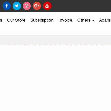
s
Our Store
Subscription
Invoice
Others
Adars