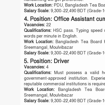
Work Location:
PDU, Bangladesh Tea Boar
Salary Scale:
9,300–22,490 BDT (Grade-1
4. Position: Office Assistant 
Vacancies:
22
Qualifications:
HSC pass. Typing speed m
words per minute in English.
Work Location:
Bangladesh Tea Board h
Sreemangal, Moulvibazar
Salary Scale:
9,300–22,490 BDT (Grade-1
5. Position: Driver
Vacancies:
4
Qualifications:
Must possess a valid hea
government-approved institution. Exper
reputable commercial institutions is requir
Work Location:
Bangladesh Tea Board
Sreemangal, Moulvibazar
Salary Scale:
9,300–22,490 BDT (Grade-1