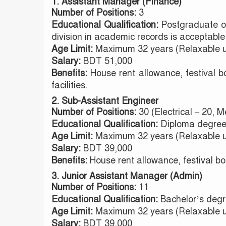
1. Assistant Manager (Finance)
Number of Positions:
3
Educational Qualification:
Postgraduate o
division in academic records is acceptable
Age Limit:
Maximum 32 years (Relaxable up 
Salary:
BDT 51,000
Benefits:
House rent allowance, festival bo
facilities.
2. Sub-Assistant Engineer
Number of Positions:
30 (Electrical – 20, 
Educational Qualification:
Diploma degree 
Age Limit:
Maximum 32 years (Relaxable up 
Salary:
BDT 39,000
Benefits:
House rent allowance, festival bon
3. Junior Assistant Manager (Admin)
Number of Positions:
11
Educational Qualification:
Bachelor’s deg
Age Limit:
Maximum 32 years (Relaxable up 
Salary:
BDT 39,000