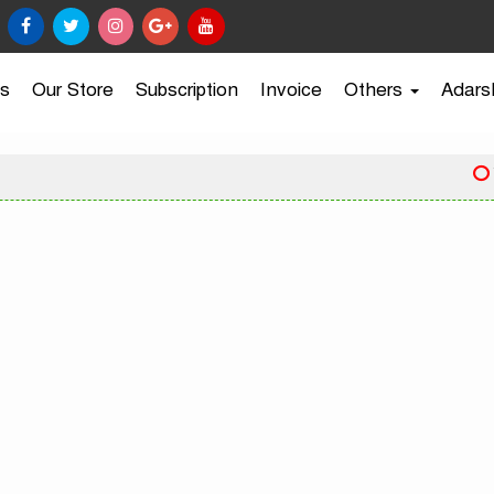
s
Our Store
Subscription
Invoice
Others
Adars
রাজধান