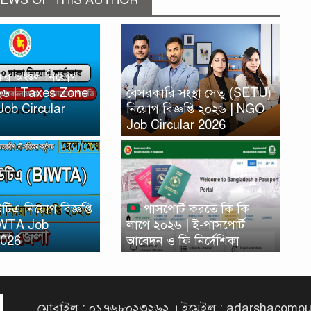
EWS OF THIS AUTHOR
কর অঞ্চল নিয়োগ
২০২৬ | Taxes Zone
বেসরকারি সংস্থা সেতু (SETU)
Job Circular
নিয়োগ বিজ্ঞপ্তি ২০২৬ | NGO
Job Circular 2026
িএ নিয়োগ বিজ্ঞপ্তি
পাসপোর্ট করতে কি কি
IWTA Job
লাগে ২০২৬ | ই-পাসপোর্ট
2026
আবেদন ও ফি নির্দেশিকা
মোবাইল : ০১৭৬৮০২৩২৬২ । ইমেইল : adarshacomp