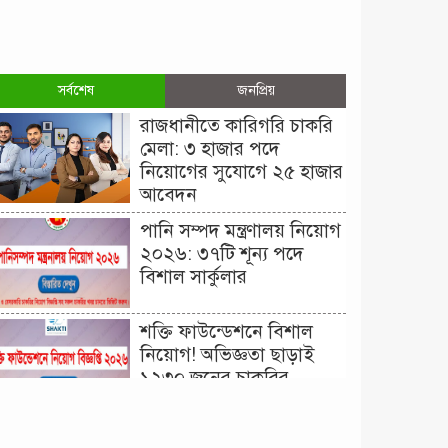
সর্বশেষ
জনপ্রিয়
রাজধানীতে কারিগরি চাকরি
মেলা: ৩ হাজার পদে
নিয়োগের সুযোগে ২৫ হাজার
আবেদন
পানি সম্পদ মন্ত্রণালয় নিয়োগ
২০২৬: ৩৭টি শূন্য পদে
বিশাল সার্কুলার
শক্তি ফাউন্ডেশনে বিশাল
নিয়োগ! অভিজ্ঞতা ছাড়াই
১২৩০ জনের চাকরির
সুযোগ।
দিনাজপুর কর অঞ্চল নিয়োগ