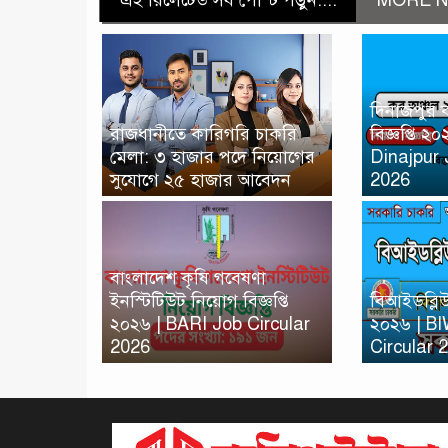
এই রিলেটেড সব পোস্ট পড়ুন....
MORE N
দিনাজপুর 
রাজধানীতে কারিগরি চাকরি
বিজ্ঞপ্তি 
মেলা: ৩ হাজার পদে নিয়োগের
Dinajpur 
সুযোগে ২৫ হাজার আবেদন
2026
বাংলাদেশ কৃষি গবেষণা
ইনস্টিটিউট নিয়োগ বিজ্ঞপ্তি
বিআইডব্লিউট
২০২৬ | BARI Job Circular
২০২৬ | B
2026
Circular 