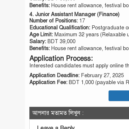
Benefits:
House rent allowance, festival bon
4. Junior Assistant Manager (Finance)
Number of Positions:
17
Educational Qualification:
Postgraduate o
Age Limit:
Maximum 32 years (Relaxable up 
Salary:
BDT 39,000
Benefits:
House rent allowance, festival bon
Application Process:
Interested candidates must apply online t
Application Deadline:
February 27, 2025
Application Fee:
BDT 1,000 (payable via R
আপনার মতামত লিখুন :
Leave a Reply