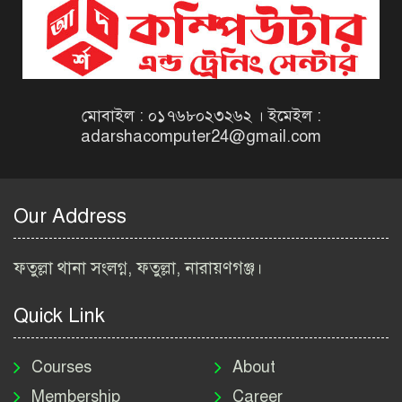
Dinajpur Job Circular 2026
বেসরকারি সংস্থা সেতু (SETU)
নিয়োগ বিজ্ঞপ্তি ২০২৬ | NGO
Job Circular 2026
মোবাইল : ০১৭৬৮০২৩২৬২ । ইমেইল :
adarshacomputer24@gmail.com
বাংলাদেশ কৃষি গবেষণা
ইনস্টিটিউট নিয়োগ বিজ্ঞপ্তি
২০২৬ | BARI Job Circular
Our Address
2026
বিআইডব্লিউটিএ নিয়োগ বিজ্ঞপ্তি
ফতুল্লা থানা সংলগ্ন, ফতুল্লা, নারায়ণগঞ্জ।
২০২৬ | BIWTA Job Circular
2026
Quick Link
মাদকদ্রব্য নিয়ন্ত্রণ অধিদপ্তর
নিয়োগ বিজ্ঞপ্তি ২০২৬ | DNC
Courses
About
Job Circular 2026
Membership
Career