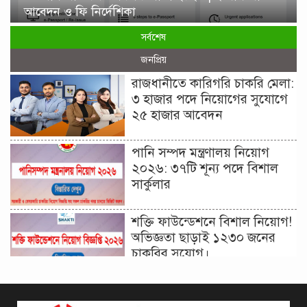
আবেদন ও ফি নির্দেশিকা
সর্বশেষ
জনপ্রিয়
রাজধানীতে কারিগরি চাকরি মেলা:
৩ হাজার পদে নিয়োগের সুযোগে
২৫ হাজার আবেদন
পানি সম্পদ মন্ত্রণালয় নিয়োগ
২০২৬: ৩৭টি শূন্য পদে বিশাল
সার্কুলার
শক্তি ফাউন্ডেশনে বিশাল নিয়োগ!
অভিজ্ঞতা ছাড়াই ১২৩০ জনের
চাকরির সুযোগ।
দিনাজপুর কর অঞ্চল নিয়োগ
বিজ্ঞপ্তি ২০২৬ | Taxes Zone