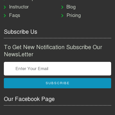
Instructor
Blog
পাসপোর্ট করতে কি কি লাগে
Faqs
Pricing
২০২৬ | ই-পাসপোর্ট আবেদন ও
ফি নির্দেশিকা
Subscribe Us
প্রযুক্তি প্রতিষ্ঠান বিটোপিয়াতে
নিয়োগ বিজ্ঞপ্তি ২০২৬ | Betopia
To Get New Notification Subscribe Our
Group Job Circular 2026
NewsLetter
তথ্য অধিদপ্তর নিয়োগ বিজ্ঞপ্তি
২০২৬ | PID Job Circular
2026
SUBSCRIBE
বাংলাদেশ পুলিশ এএসআই
নিয়োগ বিজ্ঞপ্তি ২০২৬ |
Our Facebook Page
Bangladesh Police ASI Job
Circular 2026
বাংলাদেশ নৌবাহিনী নিয়োগ