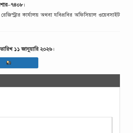
য়, যশোর–৭৪০৮
।
 রেজিস্ট্রার কার্যালয় অথবা যবিপ্রবির অফিসিয়াল ওয়েবসাইট
তারিখ ১১ জানুয়ারি ২০২৬
।