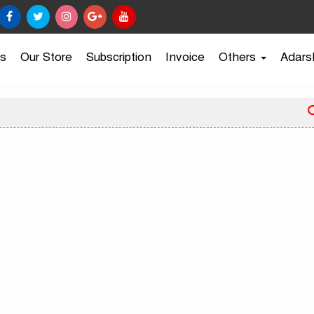
s
Our Store
Subscription
Invoice
Others
Adars
রাজধ