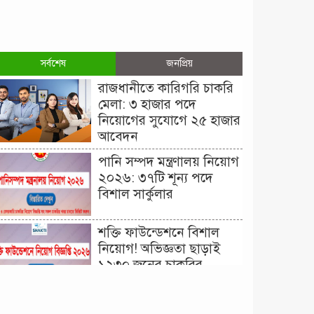
সর্বশেষ
জনপ্রিয়
রাজধানীতে কারিগরি চাকরি
মেলা: ৩ হাজার পদে
নিয়োগের সুযোগে ২৫ হাজার
আবেদন
পানি সম্পদ মন্ত্রণালয় নিয়োগ
২০২৬: ৩৭টি শূন্য পদে
বিশাল সার্কুলার
শক্তি ফাউন্ডেশনে বিশাল
নিয়োগ! অভিজ্ঞতা ছাড়াই
১২৩০ জনের চাকরির
সুযোগ।
দিনাজপুর কর অঞ্চল নিয়োগ