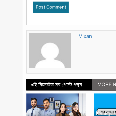
Mixan
এই রিলেটেড সব পোস্ট পড়ুন....
MORE N
দিনাজপুর 