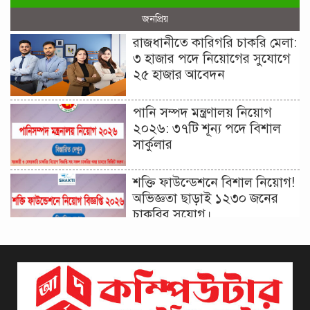
জনপ্রিয়
রাজধানীতে কারিগরি চাকরি মেলা:
৩ হাজার পদে নিয়োগের সুযোগে
২৫ হাজার আবেদন
পানি সম্পদ মন্ত্রণালয় নিয়োগ
২০২৬: ৩৭টি শূন্য পদে বিশাল
সার্কুলার
শক্তি ফাউন্ডেশনে বিশাল নিয়োগ!
অভিজ্ঞতা ছাড়াই ১২৩০ জনের
চাকরির সুযোগ।
দিনাজপুর কর অঞ্চল নিয়োগ
বিজ্ঞপ্তি ২০২৬ | Taxes Zone
Dinajpur Job Circular 2026