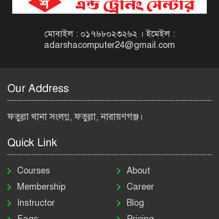
বেসরকারি সংস্থা সেতু (SETU)
নিয়োগ বিজ্ঞপ্তি ২০২৬ | NGO
Job Circular 2026
মোবাইল : ০১৭৬৮০২৩২৬২ । ইমেইল :
adarshacomputer24@gmail.com
বাংলাদেশ কৃষি গবেষণা
ইনস্টিটিউট নিয়োগ বিজ্ঞপ্তি
২০২৬ | BARI Job Circular
Our Address
2026
বিআইডব্লিউটিএ নিয়োগ বিজ্ঞপ্তি
ফতুল্লা থানা সংলগ্ন, ফতুল্লা, নারায়ণগঞ্জ।
২০২৬ | BIWTA Job Circular
2026
Quick Link
মাদকদ্রব্য নিয়ন্ত্রণ অধিদপ্তর
নিয়োগ বিজ্ঞপ্তি ২০২৬ | DNC
Courses
About
Job Circular 2026
Membership
Career
Instructor
Blog
পাসপোর্ট করতে কি কি লাগে
Faqs
Pricing