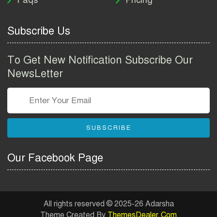
২০২৬ | ই-পাসপোর্ট আবেদন ও
ফি নির্দেশিকা
Subscribe Us
প্রযুক্তি প্রতিষ্ঠান বিটোপিয়াতে
নিয়োগ বিজ্ঞপ্তি ২০২৬ | Betopia
To Get New Notification Subscribe Our
Group Job Circular 2026
NewsLetter
তথ্য অধিদপ্তর নিয়োগ বিজ্ঞপ্তি
২০২৬ | PID Job Circular
2026
SUBSCRIBE
বাংলাদেশ পুলিশ এএসআই
নিয়োগ বিজ্ঞপ্তি ২০২৬ |
Our Facebook Page
Bangladesh Police ASI Job
Circular 2026
বাংলাদেশ নৌবাহিনী নিয়োগ
বিজ্ঞপ্তি ২০২৬ | Bangladesh
All rights reserved © 2025-26 Adarsha
Navy Job Circular 2026
Theme Created By
ThemesDealer.Com