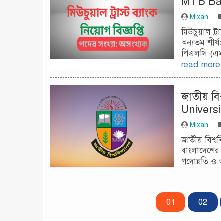
MTB Ban
Mixan
মিউচুয়াল ট্
অন্যতম শীর্ষ
পিএলসি (এম
read more
জাতীয় বি
Univers
Mixan
জাতীয় বিশ্ব
বাংলাদেশের অন
পদোন্নতি ও 
01
02