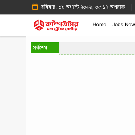
রবিবার, ০৯ অগাস্ট ২০২৬, ০৫:১৭ অপরাহ্ন
Home
Jobs New
সর্বশেষ