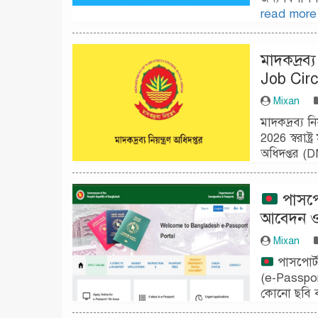
read more
মাদকদ্রব্য
Job Circ
Mixan
মাদকদ্রব্য ন
2026 স্বরাষ্ট
অধিদপ্তর (D
পাসপো
আবেদন ও 
Mixan
পাসপোর্ট
(e-Passpor
কোনো ছবি ব