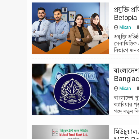
প্রযুক্তি 
Betopia
Mixan
প্রযুক্তি প্র
সেবাভিত্তিক 
বিভাগে জনব
বাংলাদেশ
Banglad
Mixan
বাংলাদেশ পু
ক্যারিয়ার গ
পদে নতুন ন
মিউচুয়াল 