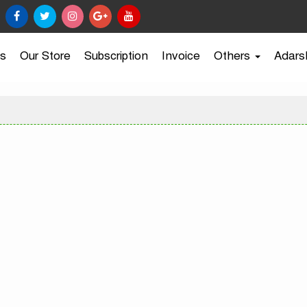
s
Our Store
Subscription
Invoice
Others
Adars
র