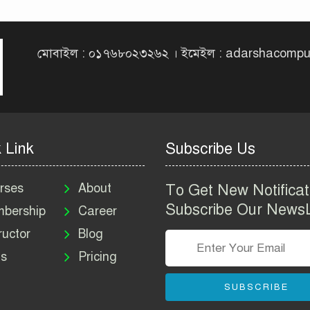
মোবাইল : ০১৭৬৮০২৩২৬২ । ইমেইল : adarshacomp
 Link
Subscribe Us
rses
About
To Get New Notificat
Subscribe Our NewsL
bership
Career
ructor
Blog
s
Pricing
SUBSCRIBE