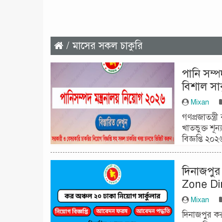
/ মাসের সকল চাকুরি
পানি সম্প
বিশাল সার
Mixan
গণপ্রজাতন্ত্
খাতভুক্ত শূ
বিজ্ঞপ্তি ২০
দিনাজপুর 
Zone Di
Mixan
দিনাজপুর কর 