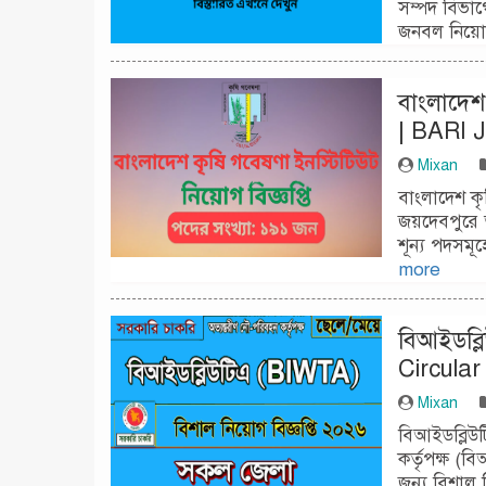
সম্পদ বিভাগ
জনবল নিয়োগে
বাংলাদেশ 
| BARI J
Mixan
বাংলাদেশ কৃ
জয়দেবপুরে অ
শূন্য পদসমূ
more
বিআইডব্ল
Circular
Mixan
বিআইডব্লিউট
কর্তৃপক্ষ (
জন্য বিশাল ন