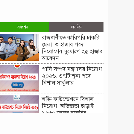
সর্বশেষ
জনপ্রিয়
রাজধানীতে কারিগরি চাকরি
মেলা: ৩ হাজার পদে
নিয়োগের সুযোগে ২৫ হাজার
আবেদন
পানি সম্পদ মন্ত্রণালয় নিয়োগ
২০২৬: ৩৭টি শূন্য পদে
বিশাল সার্কুলার
শক্তি ফাউন্ডেশনে বিশাল
নিয়োগ! অভিজ্ঞতা ছাড়াই
১২৩০ জনের চাকরির
সুযোগ।
দিনাজপুর কর অঞ্চল নিয়োগ