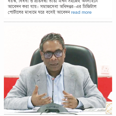
বয়স্ক, বিধবা ও প্রতিবন্ধী ভাতা এখন সহজেই অনলাইনে
আবেদন করা যায়। সমাজসেবা অধিদপ্তর–এর ডিজিটাল
পোর্টালের মাধ্যমে ঘরে বসেই আবেদন
read more