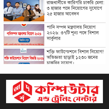
রাজধানীতে কারিগরি চাকরি মেলা:
৩ হাজার পদে নিয়োগের সুযোগে
২৫ হাজার আবেদন
পানি সম্পদ মন্ত্রণালয় নিয়োগ
২০২৬: ৩৭টি শূন্য পদে বিশাল
সার্কুলার
শক্তি ফাউন্ডেশনে বিশাল নিয়োগ!
অভিজ্ঞতা ছাড়াই ১২৩০ জনের
চাকরির সুযোগ।
দিনাজপুর কর অঞ্চল নিয়োগ
বিজ্ঞপ্তি ২০২৬ | Taxes Zone
Dinajpur Job Circular 2026
বেসরকারি সংস্থা সেতু (SETU)
নিয়োগ বিজ্ঞপ্তি ২০২৬ | NGO