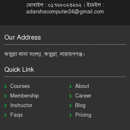
Job Circular 2026
মোবাইল : ০১৭৬৮০২৩২৬২ । ইমেইল :
adarshacomputer24@gmail.com
বাংলাদেশ কৃষি গবেষণা
ইনস্টিটিউট নিয়োগ বিজ্ঞপ্তি
২০২৬ | BARI Job Circular
Our Address
2026
বিআইডব্লিউটিএ নিয়োগ বিজ্ঞপ্তি
ফতুল্লা থানা সংলগ্ন, ফতুল্লা, নারায়ণগঞ্জ।
২০২৬ | BIWTA Job Circular
2026
Quick Link
মাদকদ্রব্য নিয়ন্ত্রণ অধিদপ্তর
নিয়োগ বিজ্ঞপ্তি ২০২৬ | DNC
Courses
About
Job Circular 2026
Membership
Career
Instructor
Blog
পাসপোর্ট করতে কি কি লাগে
Faqs
Pricing
২০২৬ | ই-পাসপোর্ট আবেদন ও
ফি নির্দেশিকা