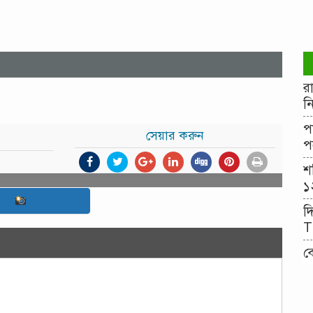
র
ন
প
সেয়ার করুন
প
শ
১
দ
T
ব
২
ব
২