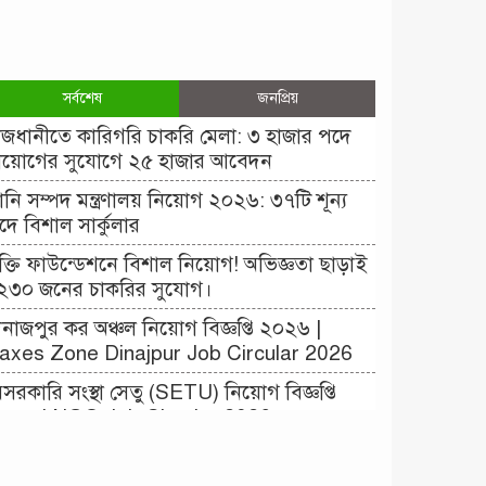
সর্বশেষ
জনপ্রিয়
াজধানীতে কারিগরি চাকরি মেলা: ৩ হাজার পদে
িয়োগের সুযোগে ২৫ হাজার আবেদন
ানি সম্পদ মন্ত্রণালয় নিয়োগ ২০২৬: ৩৭টি শূন্য
দে বিশাল সার্কুলার
ক্তি ফাউন্ডেশনে বিশাল নিয়োগ! অভিজ্ঞতা ছাড়াই
২৩০ জনের চাকরির সুযোগ।
িনাজপুর কর অঞ্চল নিয়োগ বিজ্ঞপ্তি ২০২৬ |
axes Zone Dinajpur Job Circular 2026
েসরকারি সংস্থা সেতু (SETU) নিয়োগ বিজ্ঞপ্তি
০২৬ | NGO Job Circular 2026
াংলাদেশ কৃষি গবেষণা ইনস্টিটিউট নিয়োগ বিজ্ঞপ্তি
০২৬ | BARI Job Circular 2026