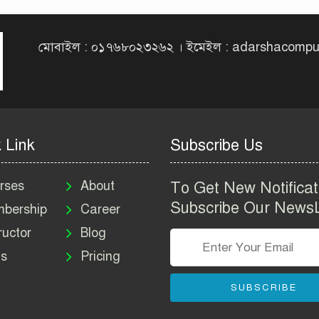
মোবাইল : ০১৭৬৮০২৩২৬২ । ইমেইল : adarshacomp
 Link
Subscribe Us
rses
About
To Get New Notificat
Subscribe Our NewsL
bership
Career
ructor
Blog
s
Pricing
SUBSCRIBE