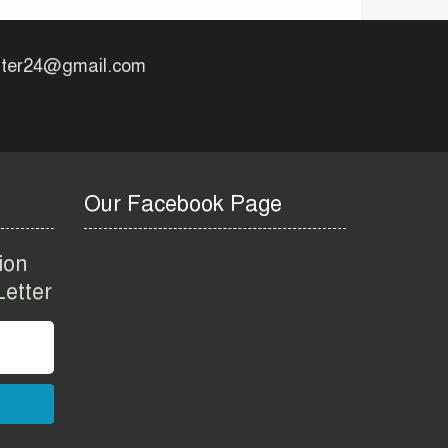
uter24@gmail.com
Our Facebook Page
ion
etter