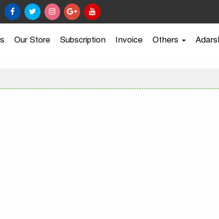
s
Our Store
Subscription
Invoice
Others
Adars