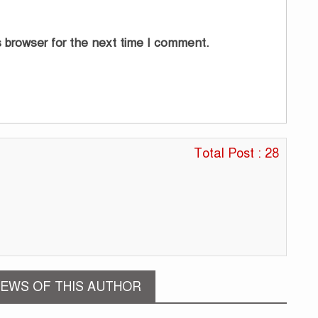
শা
 browser for the next time I comment.
ব
মি
২
Total Post : 28
EWS OF THIS AUTHOR