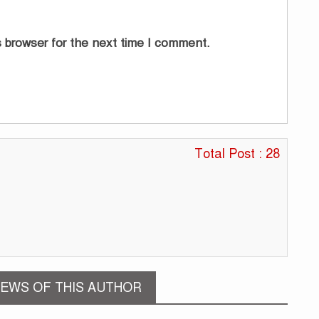
শা
 browser for the next time I comment.
ব
মি
২
Total Post : 28
EWS OF THIS AUTHOR