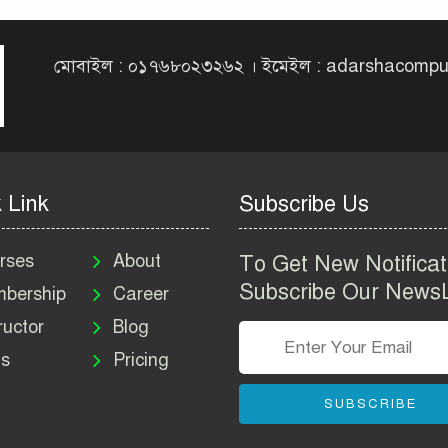
মোবাইল : ০১৭৬৮০২৩২৬২ । ইমেইল : adarshacomp
 Link
Subscribe Us
rses
About
To Get New Notificat
Subscribe Our NewsL
bership
Career
ructor
Blog
s
Pricing
SUBSCRIBE