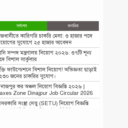
সর্বশেষ
জনপ্রিয়
াজধানীতে কারিগরি চাকরি মেলা: ৩ হাজার পদে
িয়োগের সুযোগে ২৫ হাজার আবেদন
ানি সম্পদ মন্ত্রণালয় নিয়োগ ২০২৬: ৩৭টি শূন্য
দে বিশাল সার্কুলার
ক্তি ফাউন্ডেশনে বিশাল নিয়োগ! অভিজ্ঞতা ছাড়াই
২৩০ জনের চাকরির সুযোগ।
িনাজপুর কর অঞ্চল নিয়োগ বিজ্ঞপ্তি ২০২৬ |
axes Zone Dinajpur Job Circular 2026
েসরকারি সংস্থা সেতু (SETU) নিয়োগ বিজ্ঞপ্তি
০২৬ | NGO Job Circular 2026
াংলাদেশ কৃষি গবেষণা ইনস্টিটিউট নিয়োগ বিজ্ঞপ্তি
০২৬ | BARI Job Circular 2026