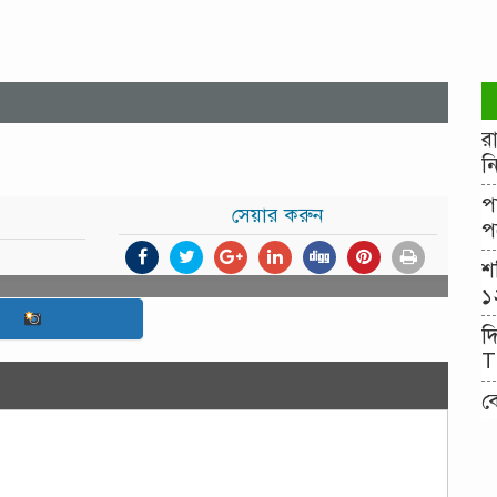
র
ন
প
সেয়ার করুন
প
শ
১
দ
T
ব
২
ব
২