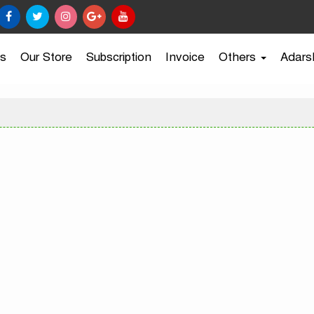
s
Our Store
Subscription
Invoice
Others
Adars