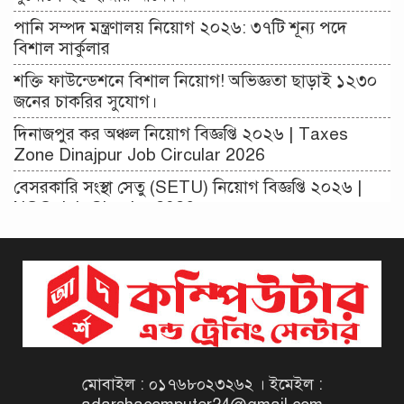
পানি সম্পদ মন্ত্রণালয় নিয়োগ ২০২৬: ৩৭টি শূন্য পদে
বিশাল সার্কুলার
শক্তি ফাউন্ডেশনে বিশাল নিয়োগ! অভিজ্ঞতা ছাড়াই ১২৩০
জনের চাকরির সুযোগ।
দিনাজপুর কর অঞ্চল নিয়োগ বিজ্ঞপ্তি ২০২৬ | Taxes
Zone Dinajpur Job Circular 2026
বেসরকারি সংস্থা সেতু (SETU) নিয়োগ বিজ্ঞপ্তি ২০২৬ |
NGO Job Circular 2026
বাংলাদেশ কৃষি গবেষণা ইনস্টিটিউট নিয়োগ বিজ্ঞপ্তি ২০২৬
| BARI Job Circular 2026
বিআইডব্লিউটিএ নিয়োগ বিজ্ঞপ্তি ২০২৬ | BIWTA Job
Circular 2026
মাদকদ্রব্য নিয়ন্ত্রণ অধিদপ্তর নিয়োগ বিজ্ঞপ্তি ২০২৬ | DNC
Job Circular 2026
মোবাইল : ০১৭৬৮০২৩২৬২ । ইমেইল :
পাসপোর্ট করতে কি কি লাগে ২০২৬ | ই-পাসপোর্ট