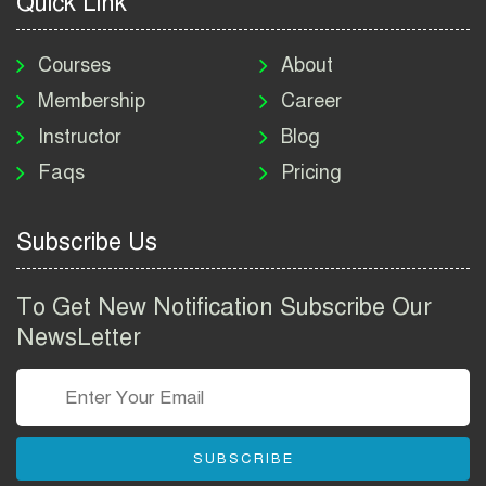
Quick Link
মাদকদ্রব্য নিয়ন্ত্রণ অধিদপ্তর
নিয়োগ বিজ্ঞপ্তি ২০২৬ | DNC
Courses
About
Job Circular 2026
Membership
Career
Instructor
Blog
পাসপোর্ট করতে কি কি লাগে
Faqs
Pricing
২০২৬ | ই-পাসপোর্ট আবেদন ও
ফি নির্দেশিকা
Subscribe Us
প্রযুক্তি প্রতিষ্ঠান বিটোপিয়াতে
নিয়োগ বিজ্ঞপ্তি ২০২৬ | Betopia
To Get New Notification Subscribe Our
Group Job Circular 2026
NewsLetter
তথ্য অধিদপ্তর নিয়োগ বিজ্ঞপ্তি
২০২৬ | PID Job Circular
2026
SUBSCRIBE
বাংলাদেশ পুলিশ এএসআই