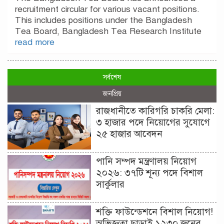
recruitment circular for various vacant positions.
This includes positions under the Bangladesh
Tea Board, Bangladesh Tea Research Institute
read more
সর্বশেষ
জনপ্রিয়
রাজধানীতে কারিগরি চাকরি মেলা:
৩ হাজার পদে নিয়োগের সুযোগে
২৫ হাজার আবেদন
পানি সম্পদ মন্ত্রণালয় নিয়োগ
২০২৬: ৩৭টি শূন্য পদে বিশাল
সার্কুলার
শক্তি ফাউন্ডেশনে বিশাল নিয়োগ!
অভিজ্ঞতা ছাড়াই ১২৩০ জনের