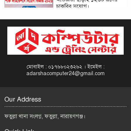
চাকরির সুযোগ।
দিনাজপুর কর অঞ্চল নিয়োগ
বিজ্ঞপ্তি ২০২৬ | Taxes Zone
Dinajpur Job Circular 2026
বেসরকারি সংস্থা সেতু (SETU)
নিয়োগ বিজ্ঞপ্তি ২০২৬ | NGO
Job Circular 2026
মোবাইল : ০১৭৬৮০২৩২৬২ । ইমেইল :
adarshacomputer24@gmail.com
বাংলাদেশ কৃষি গবেষণা
ইনস্টিটিউট নিয়োগ বিজ্ঞপ্তি
২০২৬ | BARI Job Circular
Our Address
2026
বিআইডব্লিউটিএ নিয়োগ বিজ্ঞপ্তি
ফতুল্লা থানা সংলগ্ন, ফতুল্লা, নারায়ণগঞ্জ।
২০২৬ | BIWTA Job Circular
2026