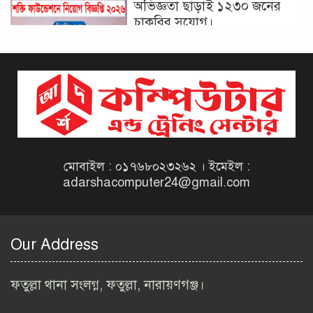
অভিজ্ঞতা ছাড়াই ১২৩০ জনের
চাকরির সুযোগ।
দিনাজপুর কর অঞ্চল নিয়োগ
বিজ্ঞপ্তি ২০২৬ | Taxes Zone
Dinajpur Job Circular 2026
বেসরকারি সংস্থা সেতু (SETU)
নিয়োগ বিজ্ঞপ্তি ২০২৬ | NGO
Job Circular 2026
মোবাইল : ০১৭৬৮০২৩২৬২ । ইমেইল :
adarshacomputer24@gmail.com
বাংলাদেশ কৃষি গবেষণা
ইনস্টিটিউট নিয়োগ বিজ্ঞপ্তি
২০২৬ | BARI Job Circular
Our Address
2026
বিআইডব্লিউটিএ নিয়োগ বিজ্ঞপ্তি
ফতুল্লা থানা সংলগ্ন, ফতুল্লা, নারায়ণগঞ্জ।
২০২৬ | BIWTA Job Circular
2026