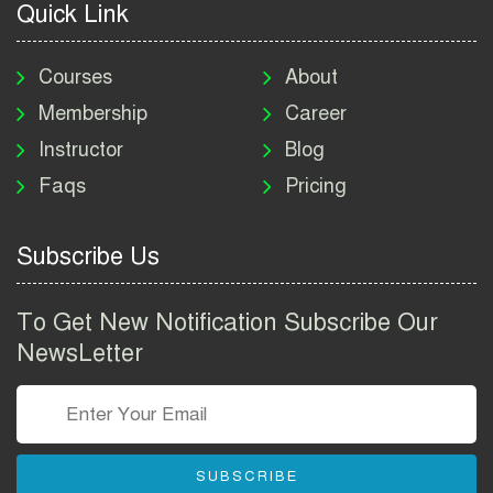
Quick Link
মাদকদ্রব্য নিয়ন্ত্রণ অধিদপ্তর
নিয়োগ বিজ্ঞপ্তি ২০২৬ | DNC
Courses
About
Job Circular 2026
Membership
Career
Instructor
Blog
পাসপোর্ট করতে কি কি লাগে
Faqs
Pricing
২০২৬ | ই-পাসপোর্ট আবেদন ও
ফি নির্দেশিকা
Subscribe Us
প্রযুক্তি প্রতিষ্ঠান বিটোপিয়াতে
নিয়োগ বিজ্ঞপ্তি ২০২৬ | Betopia
To Get New Notification Subscribe Our
Group Job Circular 2026
NewsLetter
তথ্য অধিদপ্তর নিয়োগ বিজ্ঞপ্তি
২০২৬ | PID Job Circular
2026
SUBSCRIBE