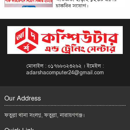
চাকরির সুযোগ।
দিনাজপুর কর অঞ্চল নিয়োগ
বিজ্ঞপ্তি ২০২৬ | Taxes Zone
Dinajpur Job Circular 2026
বেসরকারি সংস্থা সেতু (SETU)
নিয়োগ বিজ্ঞপ্তি ২০২৬ | NGO
Job Circular 2026
মোবাইল : ০১৭৬৮০২৩২৬২ । ইমেইল :
adarshacomputer24@gmail.com
বাংলাদেশ কৃষি গবেষণা
ইনস্টিটিউট নিয়োগ বিজ্ঞপ্তি
২০২৬ | BARI Job Circular
Our Address
2026
বিআইডব্লিউটিএ নিয়োগ বিজ্ঞপ্তি
ফতুল্লা থানা সংলগ্ন, ফতুল্লা, নারায়ণগঞ্জ।
২০২৬ | BIWTA Job Circular
2026