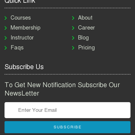
Quick Link
মাদকদ্রব্য নিয়ন্ত্রণ অধিদপ্তর
নিয়োগ বিজ্ঞপ্তি ২০২৬ | DNC
Courses
About
Job Circular 2026
Membership
Career
Instructor
Blog
পাসপোর্ট করতে কি কি লাগে
Faqs
Pricing
২০২৬ | ই-পাসপোর্ট আবেদন ও
ফি নির্দেশিকা
Subscribe Us
প্রযুক্তি প্রতিষ্ঠান বিটোপিয়াতে
নিয়োগ বিজ্ঞপ্তি ২০২৬ | Betopia
To Get New Notification Subscribe Our
Group Job Circular 2026
NewsLetter
তথ্য অধিদপ্তর নিয়োগ বিজ্ঞপ্তি
২০২৬ | PID Job Circular
2026
SUBSCRIBE
বাংলাদেশ পুলিশ এএসআই