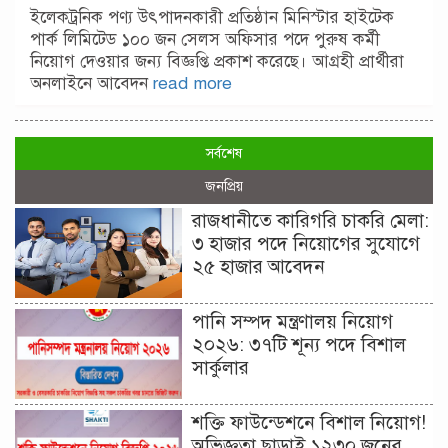
ইলেকট্রনিক পণ্য উৎপাদনকারী প্রতিষ্ঠান মিনিস্টার হাইটেক
পার্ক লিমিটেড ১০০ জন সেলস অফিসার পদে পুরুষ কর্মী
নিয়োগ দেওয়ার জন্য বিজ্ঞপ্তি প্রকাশ করেছে। আগ্রহী প্রার্থীরা
অনলাইনে আবেদন
read more
সর্বশেষ
জনপ্রিয়
রাজধানীতে কারিগরি চাকরি মেলা:
৩ হাজার পদে নিয়োগের সুযোগে
২৫ হাজার আবেদন
পানি সম্পদ মন্ত্রণালয় নিয়োগ
২০২৬: ৩৭টি শূন্য পদে বিশাল
সার্কুলার
শক্তি ফাউন্ডেশনে বিশাল নিয়োগ!
অভিজ্ঞতা ছাড়াই ১২৩০ জনের